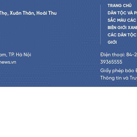
TRANG CHỦ
Thọ, Xuân Thân, Hoài Thu
DÂN TỘC VÀ P
SẮC MÀU CÁC
BIÊN GIỚI XAN
CÁC DÂN TỘC 
GIỚI
am, TP. Hà Nội
Điện thoại: 84-
news.vn
39365555
Giấy phép báo 
Thông tin và Tr