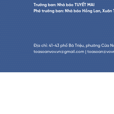
Trưởng ban: Nhà báo TUYẾT MAI
Phó trưởng ban: Nhà báo Hồng Lan, Xuân 
Địa chỉ: 41-43 phố Bà Triệu, phường Cửa N
toasoanvov.vn@gmail.com | toasoan@vov