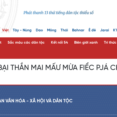
Việt
Tày - Nùng
Dao
Mông
Thái
Bahnar
Ê đê
Jarai
K'
t
Sắc màu các dân tộc
Kết nối 54
Biên giới xanh
Tri thứ
: BẠI THẮN MAI MẤƯ MỪA FIỂC PJÁ
AN VĂN HÓA - XÃ HỘI VÀ DÂN TỘC