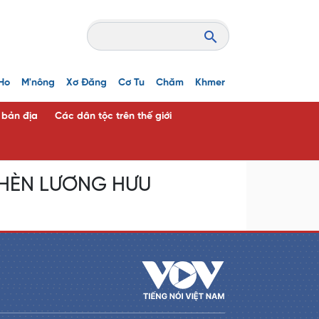
Ho
M'nông
Xơ Đăng
Cơ Tu
Chăm
Khmer
c bản địa
Các dân tộc trên thế giới
 CHÈN LƯƠNG HƯU