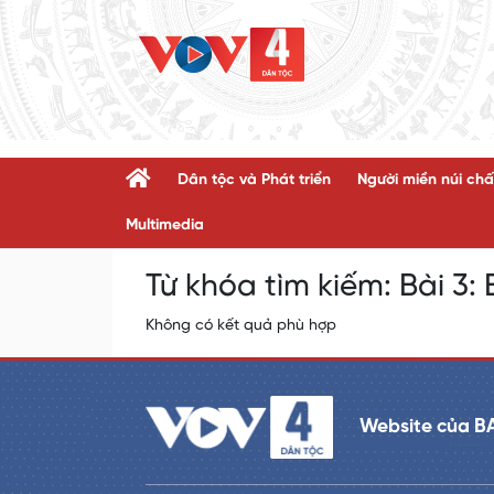
Dân tộc và Phát triển
Người miền núi chấ
Multimedia
Từ khóa tìm kiếm:
Bài 3
Không có kết quả phù hợp
Website của B