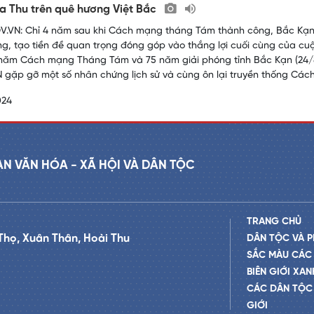
 Thu trên quê hương Việt Bắc
.VN: Chỉ 4 năm sau khi Cách mạng tháng Tám thành công, Bắc Kạn đ
ng, tạo tiền đề quan trọng đóng góp vào thắng lợi cuối cùng của c
năm Cách mạng Tháng Tám và 75 năm giải phóng tỉnh Bắc Kạn (24/8
 gặp gỡ một số nhân chứng lịch sử và cùng ôn lại truyền thống Các
024
AN VĂN HÓA - XÃ HỘI VÀ DÂN TỘC
TRANG CHỦ
Thọ, Xuân Thân, Hoài Thu
DÂN TỘC VÀ P
SẮC MÀU CÁC
BIÊN GIỚI XAN
CÁC DÂN TỘC 
GIỚI