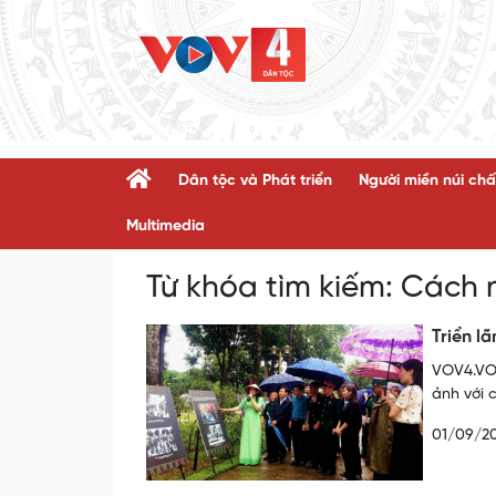
Dân tộc và Phát triển
Người miền núi chấ
Multimedia
Từ khóa tìm kiếm:
Cách 
Triển l
VOV4.VOV
ảnh với 
01/09/2