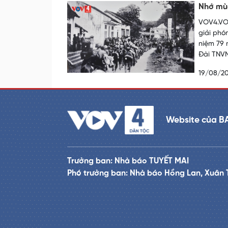
Nhớ mùa
VOV4.VOV
giải phó
niệm 79 
Đài TNVN
19/08/2
Website của B
Trưởng ban: Nhà báo TUYẾT MAI
Phó trưởng ban: Nhà báo Hồng Lan, Xuân 