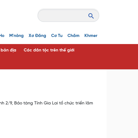
Ho
M'nông
Xơ Đăng
Cơ Tu
Chăm
Khmer
c bản địa
Các dân tộc trên thế giới
/9, Bảo tàng Tỉnh Gia Lai tổ chức triển lãm