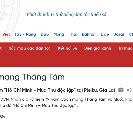
Việt
Tày - Nùng
Dao
Mông
Thái
Bahnar
Ê đê
Jarai
K'
t
Sắc màu các dân tộc
Kết nối 54
Biên giới xanh
Tri thứ
mạng Tháng Tám
ãm "Hồ Chí Minh - Mùa Thu độc lập" tại Pleiku, Gia Lai
.VN: Nhân dịp kỷ niệm 79 năm Cách mạng Tháng Tám và Quốc khánh 2
chủ đề “Hồ Chí Minh – Mùa Thu độc lập” .
024