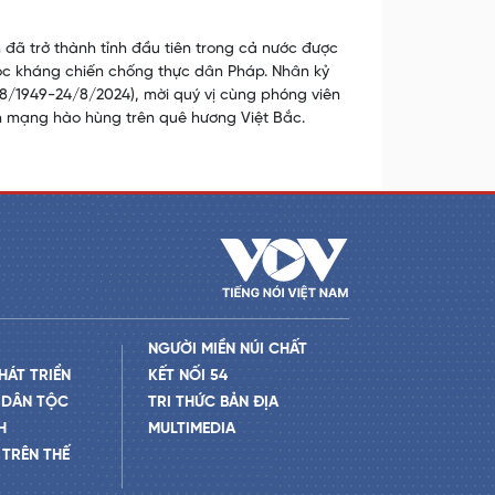
ã trở thành tỉnh đầu tiên trong cả nước được
uộc kháng chiến chống thực dân Pháp. Nhân kỷ
/1949-24/8/2024), mời quý vị cùng phóng viên
h mạng hào hùng trên quê hương Việt Bắc.
NGƯỜI MIỀN NÚI CHẤT
HÁT TRIỂN
KẾT NỐI 54
 DÂN TỘC
TRI THỨC BẢN ĐỊA
H
MULTIMEDIA
TRÊN THẾ