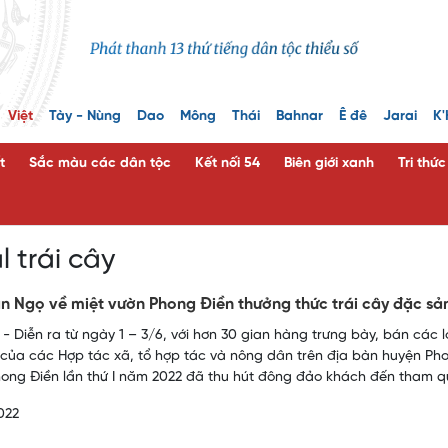
Việt
Tày - Nùng
Dao
Mông
Thái
Bahnar
Ê đê
Jarai
K'
t
Sắc màu các dân tộc
Kết nối 54
Biên giới xanh
Tri thứ
l trái cây
n Ngọ về miệt vườn Phong Điền thưởng thức trái cây đặc sả
- Diễn ra từ ngày 1 – 3/6, với hơn 30 gian hàng trưng bày, bán các l
của các Hợp tác xã, tổ hợp tác và nông dân trên địa bàn huyện Pho
ong Điền lần thứ I năm 2022 đã thu hút đông đảo khách đến tham q
022