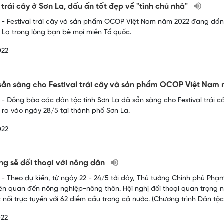
l trái cây ở Sơn La, dấu ấn tốt đẹp về "tỉnh chủ nhà"
- Festival trái cây và sản phẩm OCOP Việt Nam năm 2022 đang dần k
 La trong lòng bạn bè mọi miền Tổ quốc.
022
sẵn sàng cho Festival trái cây và sản phẩm OCOP Việt Na
- Đồng bào các dân tộc tỉnh Sơn La đã sẵn sàng cho Festival trái
n ra vào ngày 28/5 tại thành phố Sơn La.
022
ng sẽ đối thoại với nông dân
- Theo dự kiến, từ ngày 22 - 24/5 tới đây, Thủ tướng Chính phủ Phạm
iên quan đến nông nghiệp-nông thôn. Hội nghị đối thoại quan trọng n
t nối trực tuyến với 62 điểm cầu trong cả nước. (Chương trình Dân tộc
022