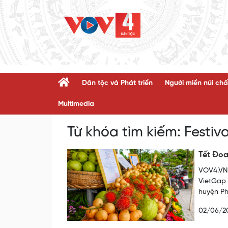
Dân tộc và Phát triển
Người miền núi chấ
Multimedia
Từ khóa tìm kiếm:
Festiva
Tết Đoa
VOV4.VN 
VietGap 
huyện Ph
02/06/2