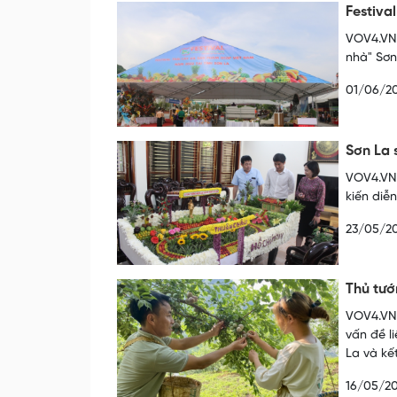
Festiva
VOV4.VN 
nhà" Sơn
01/06/2
Sơn La 
VOV4.VN 
kiến diễ
23/05/2
Thủ tướ
VOV4.VN 
vấn đề l
La và kế
16/05/2