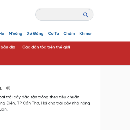
Ho
M'nông
Xơ Đăng
Cơ Tu
Chăm
Khmer
c bản địa
Các dân tộc trên thế giới
n.
oại trái cây đặc sản trồng theo tiêu chuẩn
ng Điền, TP Cần Thơ, Hội chợ trái cây nhà nông
uan.