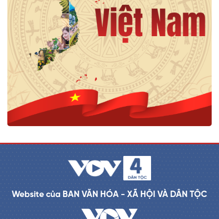
Website của BAN VĂN HÓA - XÃ HỘI VÀ DÂN TỘC