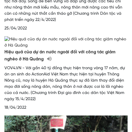
tộc nơi đây. Song để bền vững và đáp ứng được các tiêu chí
như nông thôn mới kiểu mẫu, nông thôn mới nâng cao thì vẫn
còn có những nút thắt cần tháo gỡ (Chương trình Dân tộc và
phát triển ngày 22/4/2022)
25/04/2022
Hiệu quả của dự án nước ngoài đối với công tác giảm
nghèo ở Hà Quảng
VOV4.VN - Với gần 40 tỷ đồng thực hiện trong vòng 17 năm, dự
án an sinh do ActionAid Việt Nam thực hiện tại huyện Thông
Nông cũ, nay là huyện Hà Quảng thực sự đã làm thay đổi diện
mạo đời sống nông dân, nông thôn ở nơi được coi là lõi nghèo
của cả nước. (Chương trình Đại gia đình các dân tộc Việt Nam
ngày 15/4/2022)
18/04/2022