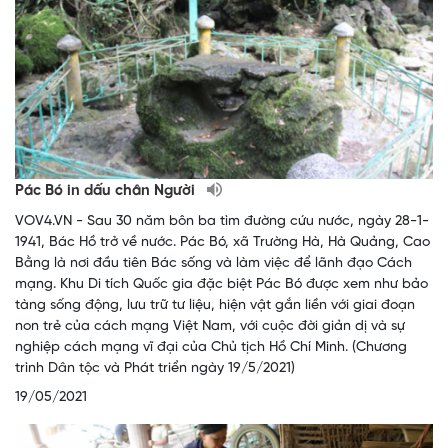
Pác Bó in dấu chân Người
VOV4.VN - Sau 30 năm bôn ba tìm đường cứu nước, ngày 28-1-
1941, Bác Hồ trở về nước. Pác Bó, xã Trường Hà, Hà Quảng, Cao
Bằng là nơi đầu tiên Bác sống và làm việc để lãnh đạo Cách
mạng. Khu Di tích Quốc gia đặc biệt Pác Bó được xem như bảo
tàng sống động, lưu trữ tư liệu, hiện vật gắn liền với giai đoạn
non trẻ của cách mạng Việt Nam, với cuộc đời giản dị và sự
nghiệp cách mạng vĩ đại của Chủ tịch Hồ Chí Minh. (Chương
trình Dân tộc và Phát triển ngày 19/5/2021)
19/05/2021