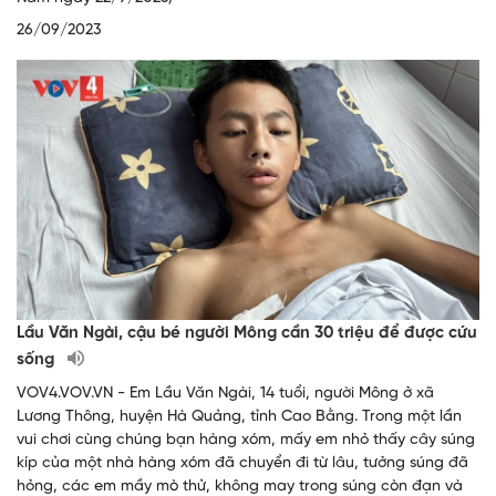
26/09/2023
Lầu Văn Ngài, cậu bé người Mông cần 30 triệu để được cứu
sống
VOV4.VOV.VN - Em Lầu Văn Ngài, 14 tuổi, người Mông ở xã
Lương Thông, huyện Hà Quảng, tỉnh Cao Bằng. Trong một lần
vui chơi cùng chúng bạn hàng xóm, mấy em nhỏ thấy cây súng
kíp của một nhà hàng xóm đã chuyển đi từ lâu, tưởng súng đã
hỏng, các em mầy mò thử, không may trong súng còn đạn và