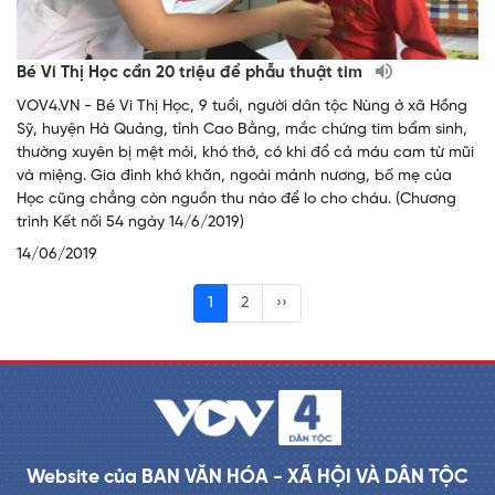
Bé Vi Thị Học cần 20 triệu để phẫu thuật tim
VOV4.VN - Bé Vi Thị Học, 9 tuổi, người dân tộc Nùng ở xã Hồng
Sỹ, huyện Hà Quảng, tỉnh Cao Bằng, mắc chứng tim bẩm sinh,
thường xuyên bị mệt mỏi, khó thở, có khi đổ cả máu cam từ mũi
và miệng. Gia đình khó khăn, ngoài mảnh nương, bố mẹ của
Học cũng chẳng còn nguồn thu nào để lo cho cháu. (Chương
trình Kết nối 54 ngày 14/6/2019)
14/06/2019
1
2
››
Website của BAN VĂN HÓA - XÃ HỘI VÀ DÂN TỘC