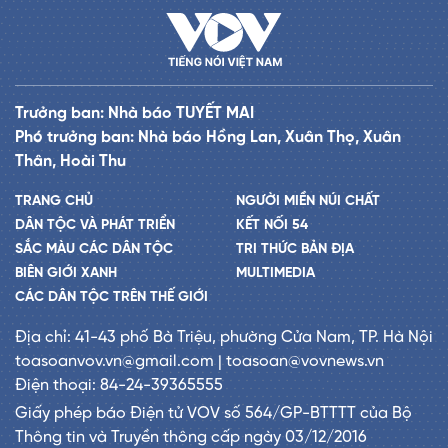
Trưởng ban: Nhà báo TUYẾT MAI
Phó trưởng ban: Nhà báo Hồng Lan, Xuân Thọ, Xuân
Thân, Hoài Thu
TRANG CHỦ
NGƯỜI MIỀN NÚI CHẤT
DÂN TỘC VÀ PHÁT TRIỂN
KẾT NỐI 54
SẮC MÀU CÁC DÂN TỘC
TRI THỨC BẢN ĐỊA
BIÊN GIỚI XANH
MULTIMEDIA
CÁC DÂN TỘC TRÊN THẾ GIỚI
Địa chỉ: 41-43 phố Bà Triệu, phường Cửa Nam, TP. Hà Nội
toasoanvov.vn@gmail.com | toasoan@vovnews.vn
Điện thoại: 84-24-39365555
Giấy phép báo Điện tử VOV số 564/GP-BTTTT của Bộ
Thông tin và Truyền thông cấp ngày 03/12/2016