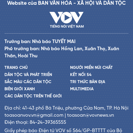
Website của BAN VĂN HÓA - XÃ HỘI VÀ DÂN TỘC
Trưởng ban: Nhà báo TUYẾT MAI
Phó trưởng ban: Nhà báo Hồng Lan, Xuân Thọ, Xuân
Thân, Hoài Thu
TRANG CHỦ
NGƯỜI MIỀN NÚI CHẤT
DÂN TỘC VÀ PHÁT TRIỂN
KẾT NỐI 54
SẮC MÀU CÁC DÂN TỘC
TRI THỨC BẢN ĐỊA
BIÊN GIỚI XANH
MULTIMEDIA
CÁC DÂN TỘC TRÊN THẾ GIỚI
Địa chỉ: 41-43 phố Bà Triệu, phường Cửa Nam, TP. Hà Nội
toasoanvov.vn@gmail.com | toasoan@vovnews.vn
Điện thoại: 84-24-39365555
Giấy phép báo Điện tử VOV số 564/GP-BTTTT của Bộ