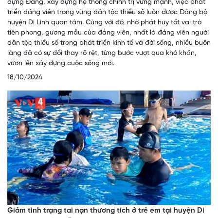
dựng Đảng, xây dựng hệ thống chính trị vững mạnh, việc phát
triển đảng viên trong vùng dân tộc thiểu số luôn được Đảng bộ
huyện Di Linh quan tâm. Cùng với đó, nhờ phát huy tốt vai trò
tiên phong, gương mẫu của đảng viên, nhất là đảng viên người
dân tộc thiểu số trong phát triển kinh tế và đời sống, nhiều buôn
làng đã có sự đổi thay rõ rệt, từng bước vượt qua khó khăn,
vươn lên xây dựng cuộc sống mới.
18/10/2024
Giảm tình trạng tai nạn thương tích ở trẻ em tại huyện Di