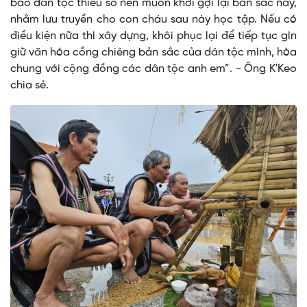
bào dân tộc thiểu số nên muốn khơi gợi lại bản sắc này,
nhằm lưu truyền cho con cháu sau này học tập. Nếu có
điều kiện nữa thì xây dựng, khôi phục lại để tiếp tục gìn
giữ văn hóa cồng chiêng bản sắc của dân tộc mình, hòa
chung với cộng đồng các dân tộc anh em”. - Ông K'Keo
chia sẻ.