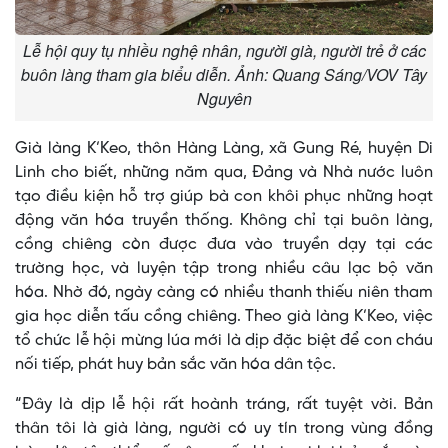
Lễ hội quy tụ nhiều nghệ nhân, người già, người trẻ ở các
buôn làng tham gia biểu diễn. Ảnh: Quang Sáng/VOV Tây
Nguyên
Già làng K’Keo, thôn Hàng Làng, xã Gung Ré, huyện Di
Linh cho biết, những năm qua, Đảng và Nhà nước luôn
tạo điều kiện hỗ trợ giúp bà con khôi phục những hoạt
động văn hóa truyền thống. Không chỉ tại buôn làng,
cồng chiêng còn được đưa vào truyền dạy tại các
trường học, và luyện tập trong nhiều câu lạc bộ văn
hóa. Nhờ đó, ngày càng có nhiều thanh thiếu niên tham
gia học diễn tấu cồng chiêng. Theo già làng K’Keo, việc
tổ chức lễ hội mừng lúa mới là dịp đặc biệt để con cháu
nối tiếp, phát huy bản sắc văn hóa dân tộc.
“Đây là dịp lễ hội rất hoành tráng, rất tuyệt vời. Bản
thân tôi là già làng, người có uy tín trong vùng đồng