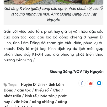
Già làng K’Keo (giữa) cùng các nghệ nhân chuẩn bị các lễ
vật cúng mừng lúa mới. Ảnh: Quang Sáng/VOV Tây
Nguyên
Gắn với việc bảo tồn, phát huy giá trị văn hóa đặc sắc
của dân tộc, các câu lạc bộ cồng chiêng ở huyện Di
Linh, tỉnh Lâm Đồng đã tham gia biểu diễn, phục vụ du
khách. Đây là một loại hình dịch vụ du lịch mới, góp
phần thúc đẩy KT-XH của địa phương phát triển theo
hướng bền vững./.
Quang Sáng/VOV Tây Nguyên
Huyện Di Linh
tỉnh Lâm
Tags:
Đồng
dân tộc
thiểu số
K’ho
phát triển
kinh tế
bảo tồn
phát
huy
văn hóa
cồng chiêng
cộng