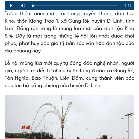
Remaining
-2:41
Loaded
:
Progress
:
Play
Mute
0%
0%
Trước thềm năm mới, tại Làng truyền thống dân tộc
Time
K'ho, thôn Klong Trao 1, xã Gung Ré, huyện Di Linh, tỉnh
Lâm Đồng rộn ràng lễ mừng lúa mới của dân tộc K'ho
S'rê. Đây là một trong những lễ hội lớn nhất được khôi
phục, phát huy các giá trị bản sắc văn hóa dân tộc của
địa phương này.
Lễ hội mừng lúa mới quy tụ đông đảo nghệ nhân, người
già, người trẻ đến từ nhiều buôn làng ở các xã Gung Ré,
Tân Nghĩa, Bảo Thuận, Liên Đầm, cùng thành viên các
câu lạc bộ cồng chiêng của huyện Di Linh.