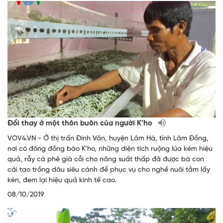
Đổi thay ở một thôn buôn của người K’ho
VOV4.VN - Ở thị trấn Đinh Văn, huyện Lâm Hà, tỉnh Lâm Đồng,
nơi có đông đồng bào K'ho, những diện tích ruộng lúa kém hiệu
quả, rẫy cà phê già cỗi cho năng suất thấp đã được bà con
cải tạo trồng dâu siêu cành để phục vụ cho nghề nuôi tằm lấy
kén, đem lại hiệu quả kinh tế cao.
08/10/2019