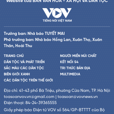
Website của BAN VĂN HÓA - XÃ HỘI VÀ DÂN TỘC
Trưởng ban: Nhà báo TUYẾT MAI
Phó trưởng ban: Nhà báo Hồng Lan, Xuân Thọ, Xuân
Thân, Hoài Thu
TRANG CHỦ
NGƯỜI MIỀN NÚI CHẤT
DÂN TỘC VÀ PHÁT TRIỂN
KẾT NỐI 54
SẮC MÀU CÁC DÂN TỘC
TRI THỨC BẢN ĐỊA
BIÊN GIỚI XANH
MULTIMEDIA
CÁC DÂN TỘC TRÊN THẾ GIỚI
Địa chỉ: 41-43 phố Bà Triệu, phường Cửa Nam, TP. Hà Nội
toasoanvov.vn@gmail.com | toasoan@vovnews.vn
Điện thoại: 84-24-39365555
Giấy phép báo Điện tử VOV số 564/GP-BTTTT của Bộ