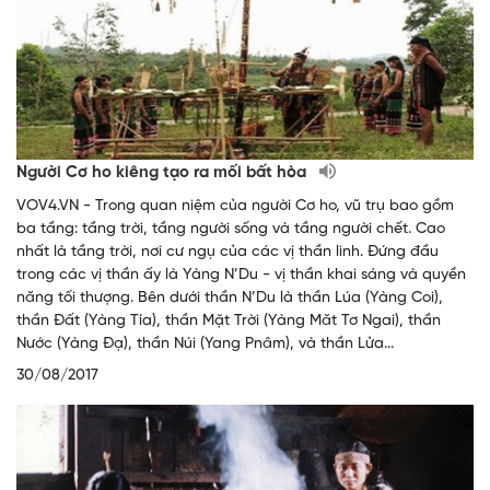
Người Cơ ho kiêng tạo ra mối bất hòa
VOV4.VN - Trong quan niệm của người Cơ ho, vũ trụ bao gồm
ba tầng: tầng trời, tầng người sống và tầng người chết. Cao
nhất là tầng trời, nơi cư ngụ của các vị thần linh. Đứng đầu
trong các vị thần ấy là Yàng N’Du - vị thần khai sáng và quyền
năng tối thượng. Bên dưới thần N’Du là thần Lúa (Yàng Coi),
thần Đất (Yàng Tía), thần Mặt Trời (Yàng Măt Tơ Ngai), thần
Nước (Yàng Đạ), thần Núi (Yang Pnâm), và thần Lửa...
30/08/2017