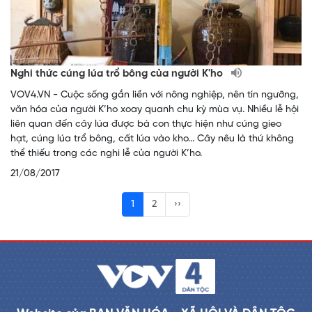
Nghi thức cúng lúa trổ bông của người K'ho
VOV4.VN - Cuộc sống gắn liền với nông nghiệp, nên tín ngưỡng,
văn hóa của người K’ho xoay quanh chu kỳ mùa vụ. Nhiều lễ hội
liên quan đến cây lúa được bà con thực hiện như cúng gieo
hạt, cúng lúa trổ bông, cất lúa vào kho... Cây nêu là thứ không
thể thiếu trong các nghi lễ của người K’ho.
21/08/2017
1
2
››