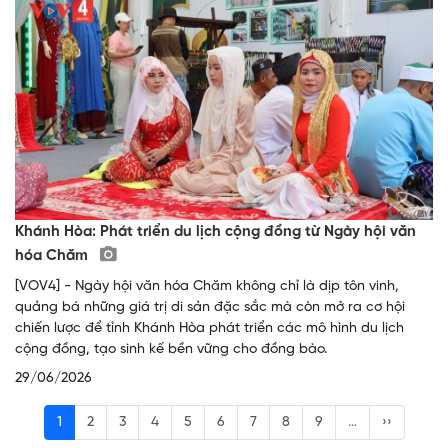
Khánh Hòa: Phát triển du lịch cộng đồng từ Ngày hội văn
hóa Chăm
[VOV4] - Ngày hội văn hóa Chăm không chỉ là dịp tôn vinh,
quảng bá những giá trị di sản đặc sắc mà còn mở ra cơ hội
chiến lược để tỉnh Khánh Hòa phát triển các mô hình du lịch
cộng đồng, tạo sinh kế bền vững cho đồng bào.
29/06/2026
1
2
3
4
5
6
7
8
9
…
››