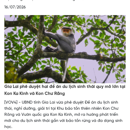
16/07/2026
Gia Lai phê duyệt hai đề án du lịch sinh thái quy mô lớn tại
Kon Ka Kinh và Kon Chư Răng
[VOV4] - UBND tỉnh Gia Lai vừa phê duyệt Đề án du lịch sinh
thái, nghỉ dưỡng, giải trí tại Khu bảo tồn thiên nhiên Kon Chư
Răng và Vườn quốc gia Kon Ka Kinh, mở ra hướng phát triển
mới cho du lịch sinh thái gắn với bảo tồn rừng và đa dạng sinh
học.