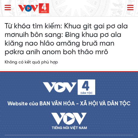
Từ khóa tìm kiếm:
Khua git gai pơ ala
mơnuih ƀôn sang: Ƀing khua pơ ala
kiăng nao hlâo amăng bruă man
pơkra anih anom boh thâo mrô
Không có kết quả phù hợp
Website của BAN VĂN HÓA - XÃ HỘI VÀ DÂN TỘC