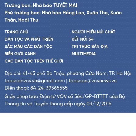
Trưởng ban: Nhà báo TUYẾT MAI
Phó trưởng ban: Nhà báo Hồng Lan, Xuân Thọ, Xuân
Thân, Hoài Thu
TRANG CHỦ
NGƯỜI MIỀN NÚI CHẤT
DÂN TỘC VÀ PHÁT TRIỂN
KẾT NỐI 54
SẮC MÀU CÁC DÂN TỘC
TRI THỨC BẢN ĐỊA
BIÊN GIỚI XANH
MULTIMEDIA
CÁC DÂN TỘC TRÊN THẾ GIỚI
Địa chỉ: 41-43 phố Bà Triệu, phường Cửa Nam, TP. Hà Nội
toasoanvov.vn@gmail.com | toasoan@vovnews.vn
Điện thoại: 84-24-39365555
Giấy phép báo Điện tử VOV số 564/GP-BTTTT của Bộ
Thông tin và Truyền thông cấp ngày 03/12/2016