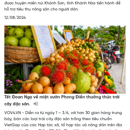
được huyện miền núi Khánh Sơn, tỉnh Khánh Hòa tiến hành để
hỗ trợ tiêu thụ nông sản cho người dân.
12/08/2024
Tết Đoan Ngọ về miệt vườn Phong Điền thưởng thức trái
cây đặc sản.
VOV4.VN - Diễn ra từ ngày 1 – 3/6, với hơn 30 gian hàng trưng
bày, bán các loại trái cây đặc sản trồng theo tiêu chuẩn
VietGap của các Hợp tác xã, tổ hợp tác và nông dân trên địa