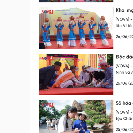
Khai mạ
[VOV4] -
lần VI t
26/06/2
Độc đáo
[VOV4] -
Ninh và 
26/06/2
Số hóa 
[VOV4] -
tộc Chăm
25/06/2