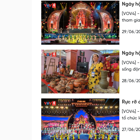
Ngày hộ
[VOV4] -
tham gia
29/06/2
Ngày hộ
[VOV4] -
sống độn
28/06/2
Rực rỡ 
[VOV4] -
tổ chức 
27/06/2