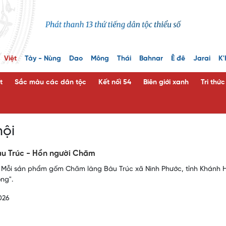
Việt
Tày - Nùng
Dao
Mông
Thái
Bahnar
Ê đê
Jarai
K'
t
Sắc màu các dân tộc
Kết nối 54
Biên giới xanh
Tri thứ
hội
u Trúc - Hồn người Chăm
 Mỗi sản phẩm gốm Chăm làng Bàu Trúc xã Ninh Phước, tỉnh Khánh 
ng".
026