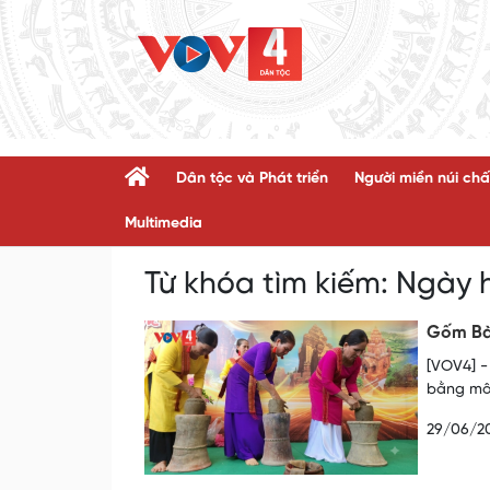
Dân tộc và Phát triển
Người miền núi chấ
Multimedia
Từ khóa tìm kiếm:
Ngày 
Gốm Bà
[VOV4] -
bằng mô
29/06/2