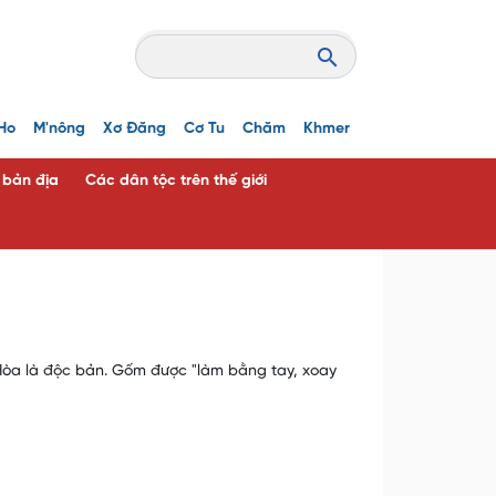
Ho
M'nông
Xơ Đăng
Cơ Tu
Chăm
Khmer
c bản địa
Các dân tộc trên thế giới
Hòa là độc bản. Gốm được "làm bằng tay, xoay