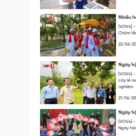
Nhiều h
[VOV4] -
Chăm lần
22/06/2
Ngày hộ
[VOV4] -
cây lê m
nghiệm.
21/06/2
Ngày hộ
[VOV4] -
Ngày hội