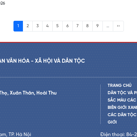
026
1
2
3
4
5
6
7
8
9
…
››
AN VĂN HÓA - XÃ HỘI VÀ DÂN TỘC
TRANG CHỦ
Thọ, Xuân Thân, Hoài Thu
DÂN TỘC VÀ P
SẮC MÀU CÁC
BIÊN GIỚI XAN
CÁC DÂN TỘC 
GIỚI
am, TP. Hà Nội
Điện thoại: 84-