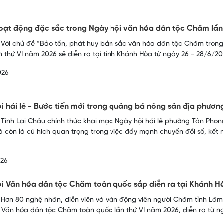
oạt động đặc sắc trong Ngày hội văn hóa dân tộc Chăm lần 
 Với chủ đề “Bảo tồn, phát huy bản sắc văn hóa dân tộc Chăm trong
 thứ VI năm 2026 sẽ diễn ra tại tỉnh Khánh Hòa từ ngày 26 - 28/6/20
026
i hái lê - Bước tiến mới trong quảng bá nông sản địa phươ
 ​Tỉnh Lai Châu chính thức khai mạc Ngày hội hái lê phường Tân Phong 
à còn là cú hích quan trọng trong việc đẩy mạnh chuyển đổi số, kết nối
026
i Văn hóa dân tộc Chăm toàn quốc sắp diễn ra tại Khánh 
 Hơn 80 nghệ nhân, diễn viên và vận động viên người Chăm tỉnh Lâm
 Văn hóa dân tộc Chăm toàn quốc lần thứ VI năm 2026, diễn ra từ ng