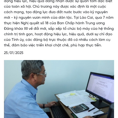
động hiệu lực, hiệu quả đang nhận được sự quan tâm đặc biệt
của toàn xã hội. Chủ trương này được xác định là một cuộc
cách mạng, tạo động lực đưa đất nước bước vào kỷ nguyên
mới - kỷ nguyên vươn mình của dân tộc. Tại Lào Cai, qua 7 năm
thực hiện Nghị quyết số 18 của Ban Chấp hành Trung ương
Đảng khóa XII về đổi mới, sắp xếp tổ chức bộ máy của hệ thống
chính trị tinh gọn, hoạt động hiệu lực, hiệu quả, dưới sự chỉ đạo
của Tỉnh ủy, các đảng bộ trực thuộc đã có nhiều cách làm cụ
thể, đảm bảo việc triển khai chặt chẽ, phù hợp thực tiễn.
25/01/2025