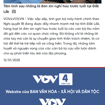
Tâm tình sau những lá đơn xin nghỉ hưu trước tuổi tại Đắk
Lắk
VOV4.VOV.VN - Việc sắp xếp, tinh gọn bộ máy hành chính theo
Nghị quyết 18 đang được đẩy nhanh mạnh mẽ tại tỉnh Đắk Lắk,
hàng loạt lá đơn xin nghỉ hưu trước tuổi từ các cán bộ lâu năm
đã gửi đến các cơ quan chức năng. Đó không chỉ là những lời
chia tay mà còn là sự chuyển giao tinh thần trách nhiệm, là cơ
hội để thế hệ trẻ tiếp nối và cống hiến. Trong đó, những tâm
huyết và nguyện vọng của các cán bộ kỳ cựu vẫn luôn dành
cho sự phát triển lâu dài của địa phương.
12/01/2025
Website của BAN VĂN HÓA - XÃ HỘI VÀ DÂN TỘC