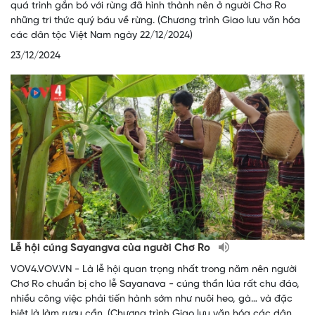
quá trình gắn bó với rừng đã hình thành nên ở người Chơ Ro
những tri thức quý báu về rừng. (Chương trình Giao lưu văn hóa
các dân tộc Việt Nam ngày 22/12/2024)
23/12/2024
Lễ hội cúng Sayangva của người Chơ Ro
VOV4.VOV.VN - Là lễ hội quan trọng nhất trong năm nên người
Chơ Ro chuẩn bị cho lễ Sayanava - cúng thần lúa rất chu đáo,
nhiều công việc phải tiến hành sớm như nuôi heo, gà… và đặc
biệt là làm rượu cần. (Chương trình Giao lưu văn hóa các dân