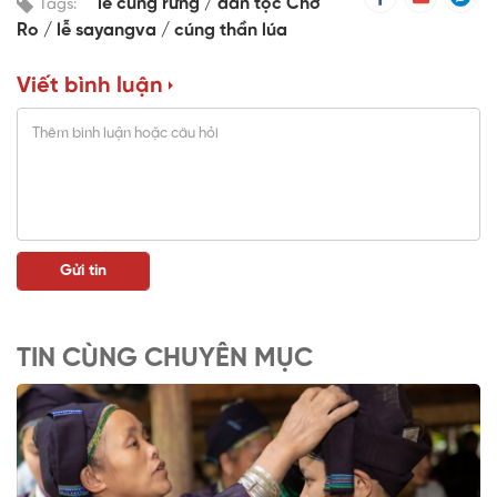
lễ cúng rừng
dân tộc Chơ
Tags:
Ro
lễ sayangva
cúng thần lúa
Viết bình luận
TIN CÙNG CHUYÊN MỤC