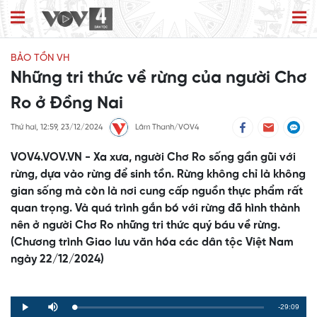
BẢO TỒN VH
Những tri thức về rừng của người Chơ
Ro ở Đồng Nai
Thứ hai, 12:59, 23/12/2024
Lâm Thanh/VOV4
VOV4.VOV.VN - Xa xưa, người Chơ Ro sống gần gũi với
rừng, dựa vào rừng để sinh tồn. Rừng không chỉ là không
gian sống mà còn là nơi cung cấp nguồn thực phẩm rất
quan trọng. Và quá trình gắn bó với rừng đã hình thành
nên ở người Chơ Ro những tri thức quý báu về rừng.
(Chương trình Giao lưu văn hóa các dân tộc Việt Nam
ngày 22/12/2024)
Remaining
-29:09
Loaded
:
Progress
:
Play
Mute
0%
0%