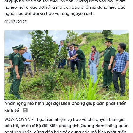
đi giúp bà con dân tộc thiểu số tỉnh Quảng Nam xóa đói, giảm
nghèo, nâng cao đời sống mà còn góp phần sử dụng hiệu quả
nguồn lực đất đai và bảo vệ rừng nguyên sinh.
01/03/2025
Nhân rộng mô hình Bội đội Biên phòng giúp dân phát triển
kinh tế
VOV4.VOV.VN - Thực hiện nhiệm vụ bảo vệ chủ quyền biên giới,
cán bộ, chiến sĩ Bộ đội Biên phòng tỉnh Quảng Nam không quản
ngại khó khăn, cùng dân bản xây dựng các mô hình phát triển