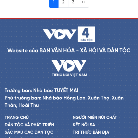
1
2
3
››
Website của BAN VĂN HÓA - XÃ HỘI VÀ DÂN TỘC
Trưởng ban: Nhà báo TUYẾT MAI
Phó trưởng ban: Nhà báo Hồng Lan, Xuân Thọ, Xuân
Thân, Hoài Thu
TRANG CHỦ
NGƯỜI MIỀN NÚI CHẤT
DÂN TỘC VÀ PHÁT TRIỂN
KẾT NỐI 54
SẮC MÀU CÁC DÂN TỘC
TRI THỨC BẢN ĐỊA