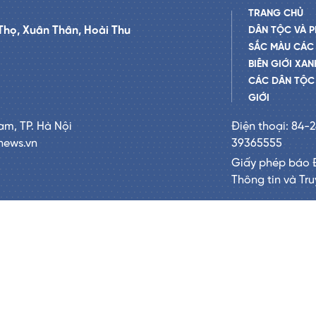
TRANG CHỦ
Thọ, Xuân Thân, Hoài Thu
DÂN TỘC VÀ P
SẮC MÀU CÁC
BIÊN GIỚI XAN
CÁC DÂN TỘC 
GIỚI
am, TP. Hà Nội
Điện thoại: 84-
news.vn
39365555
Giấy phép báo 
Thông tin và Tr