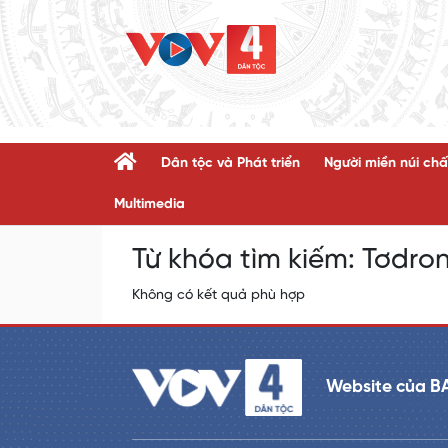
Dân tộc và Phát triển
Người miền núi chấ
Multimedia
Từ khóa tìm kiếm:
Tơdron
Không có kết quả phù hợp
Website của B