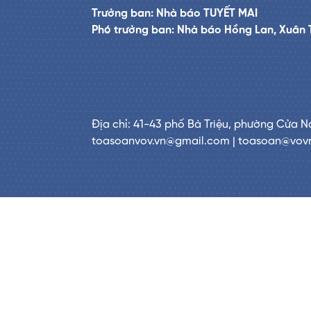
Trưởng ban: Nhà báo TUYẾT MAI
Phó trưởng ban: Nhà báo Hồng Lan, Xuân 
Địa chỉ: 41-43 phố Bà Triệu, phường Cửa N
toasoanvov.vn@gmail.com | toasoan@vov