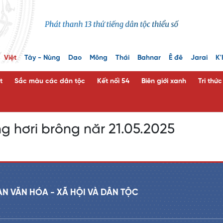
Việt
Tày - Nùng
Dao
Mông
Thái
Bahnar
Ê đê
Jarai
K'
t
Sắc màu các dân tộc
Kết nối 54
Biên giới xanh
Tri thứ
g hơri brông năr 21.05.2025
AN VĂN HÓA - XÃ HỘI VÀ DÂN TỘC