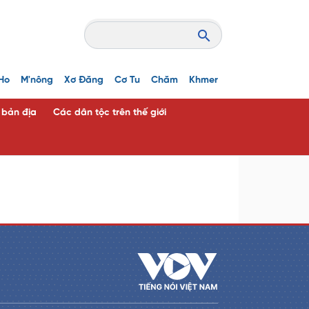
Ho
M'nông
Xơ Đăng
Cơ Tu
Chăm
Khmer
c bản địa
Các dân tộc trên thế giới