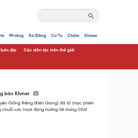
Ho
M'nông
Xơ Đăng
Cơ Tu
Chăm
Khmer
c bản địa
Các dân tộc trên thế giới
ồng bào Khmer
yện Giồng Riềng (Kiên Giang) đã tổ chức phiên
 chuỗi các hoạt động hướng tới mừng Chôl