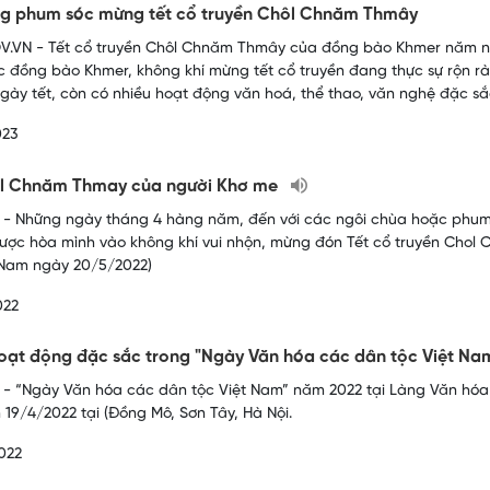
ng phum sóc mừng tết cổ truyền Chôl Chnăm Thmây
.VN - Tết cổ truyền Chôl Chnăm Thmây của đồng bào Khmer năm nay
 đồng bào Khmer, không khí mừng tết cổ truyền đang thực sự rộn ràn
ngày tết, còn có nhiều hoạt động văn hoá, thể thao, văn nghệ đặc sắ
023
ol Chnăm Thmay của người Khơ me
- Những ngày tháng 4 hàng năm, đến với các ngôi chùa hoặc phum
ược hòa mình vào không khí vui nhộn, mừng đón Tết cổ truyền Chol 
 Nam ngày 20/5/2022)
022
oạt động đặc sắc trong "Ngày Văn hóa các dân tộc Việt N
- “Ngày Văn hóa các dân tộc Việt Nam” năm 2022 tại Làng Văn hóa -
n 19/4/2022 tại (Đồng Mô, Sơn Tây, Hà Nội.
022