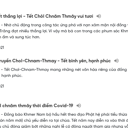
t thắng lợi - Tết Chôl Chnăm Thmây vui tươi
- Nhờ chủ động trong công tác ứng phó với nạn xâm mặn nội đồng và
 Trăng đạt nhiều thắng lợi. Vì vậy mà bà con trong các phum sóc K
m ấm và sung túc hơn.
21
truyền Chol-Chnam-Thmay - Tết bình yên, hạnh phúc
- Tết Chol-Chnam-Thmay mang những nét văn hóa riêng của đồng b
, hạnh phúc.
21
l chnăm thmây thời điểm Covid-19
- Đồng bào Khmer Nam bộ hầu hết theo đạo Phật hệ phái tiểu thừa 
ón năm mới) chủ yếu diễn ra tại chùa. Tết năm nay diễn ra vào thời 
 chủ động giảm bớt những nghi lễ có đông người tham gia nhưng v