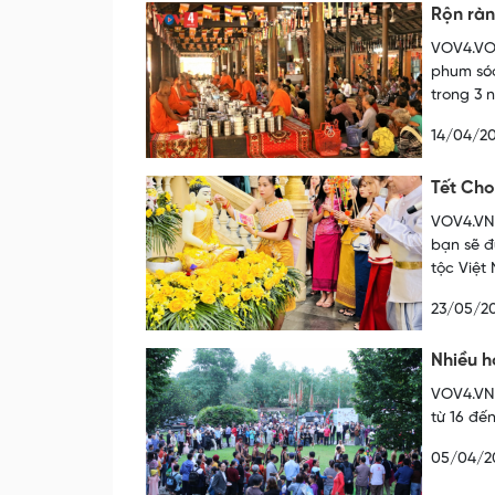
Rộn rà
VOV4.VOV
phum sóc
trong 3 
14/04/2
Tết Ch
VOV4.VN 
bạn sẽ đ
tộc Việt
23/05/2
Nhiều h
VOV4.VN 
từ 16 đế
05/04/2