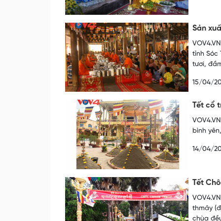
Sản xuấ
VOV4.VN 
tỉnh Sóc
tươi, đầ
15/04/20
Tết cổ 
VOV4.VN 
bình yên
14/04/20
Tết Chô
VOV4.VN 
thmây (đ
chùa đều