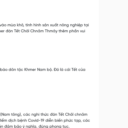
o mùa khô, tình hình sản xuất nông nghiệp tại
hmer đón Tết Chôl Chnăm Thmây thêm phần vui
ào dân tộc Khmer Nam bộ. Đó là cái Tết của
(Nam tông), các nghi thức đón Tết Chôl chnăm
điểm dịch bệnh Covid-19 diễn biến phức tạp, các
ẫn đảm bảo ý nghĩa, đúng phong tục.