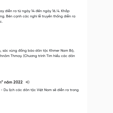
 diễn ra từ ngày 14 đến ngày 16/4. Khắp
g. Bên cạnh các nghi lễ truyền thống diễn ra
c.
, sóc vùng đồng bào dân tộc Khmer Nam Bộ,
Chnăm Thmay. (Chương trình Tìm hiểu các dân
am” năm 2022
 Du lịch các dân tộc Việt Nam sẽ diễn ra trong