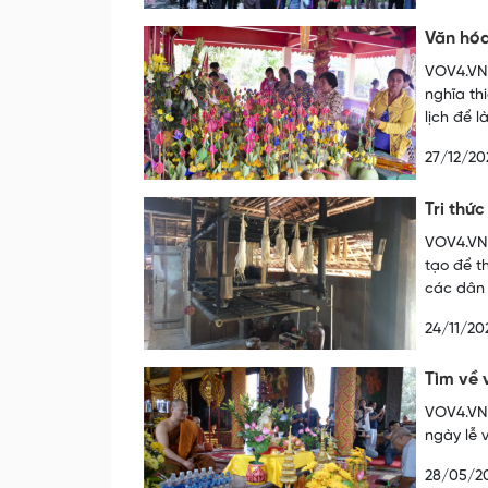
Văn hó
VOV4.VN 
nghĩa th
lịch để 
27/12/20
Tri thứ
VOV4.VN 
tạo để t
các dân 
24/11/20
Tìm về
VOV4.VN 
ngày lễ 
28/05/2