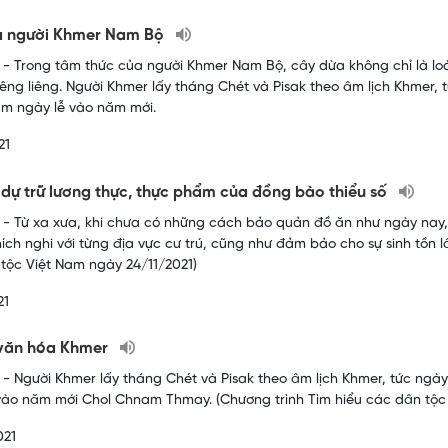
a người Khmer Nam Bộ
- Trong tâm thức của người Khmer Nam Bộ, cây dừa không chỉ là loài
iêng liêng. Người Khmer lấy tháng Chét và Pisak theo âm lịch Khmer, 
làm ngày lễ vào năm mới.
21
c dự trữ lương thực, thực phẩm của đồng bào thiểu số
- Từ xa xưa, khi chưa có những cách bảo quản đồ ăn như ngày nay,
hích nghi với từng địa vực cư trú, cũng như đảm bảo cho sự sinh tồn 
tộc Việt Nam ngày 24/11/2021)
21
 văn hóa Khmer
- Người Khmer lấy tháng Chét và Pisak theo âm lịch Khmer, tức ngày 
vào năm mới Chol Chnam Thmay. (Chương trình Tìm hiểu các dân tộc
021