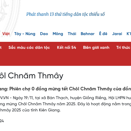
Việt
Tày - Nùng
Dao
Mông
Thái
Bahnar
Ê đê
Jarai
K'
t
Sắc màu các dân tộc
Kết nối 54
Biên giới xanh
Tri thứ
hôl Chnăm Thmây
iang: Phiên chợ 0 đồng mừng tết Chôl Chnăm Thmây của đ
.VN - Ngày 19/11, tại xã Bàn Thạch, huyện Giồng Riềng, Hội LHPN hu
ng mừng Chôl Chnăm Thmây năm 2025. Đây là hoạt động nằm trong
mây 2025 của tỉnh Kiên Giang.
24