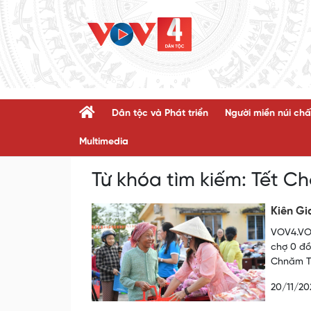
Dân tộc và Phát triển
Người miền núi chấ
Multimedia
Từ khóa tìm kiếm:
Tết C
Kiên G
VOV4.VOV
chợ 0 đồ
Chnăm Th
20/11/20