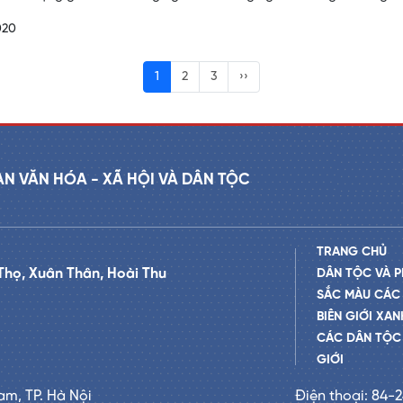
020
1
2
3
››
AN VĂN HÓA - XÃ HỘI VÀ DÂN TỘC
TRANG CHỦ
Thọ, Xuân Thân, Hoài Thu
DÂN TỘC VÀ P
SẮC MÀU CÁC
BIÊN GIỚI XAN
CÁC DÂN TỘC 
GIỚI
am, TP. Hà Nội
Điện thoại: 84-