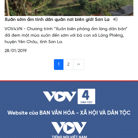
Xuân sớm ấm tình dân quân nơi biên giới Sơn La
VOV4.VN - Chương trình “Xuân biên phòng ấm lòng dân bản”
đã đem một mùa xuân đến sớm với bà con xã Lóng Phiêng,
huyện Yên Châu, tỉnh Sơn La.
28/01/2019
1
2
››
Website của BAN VĂN HÓA - XÃ HỘI VÀ DÂN TỘC