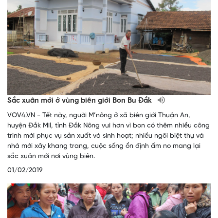
Sắc xuân mới ở vùng biên giới Bon Bu Đắk
VOV4.VN - Tết này, người M’nông ở xã biên giới Thuận An,
huyện Đắk Mil, tỉnh Đắk Nông vui hơn vì bon có thêm nhiều công
trình mới phục vụ sản xuất và sinh hoạt; nhiều ngôi biệt thự và
nhà mới xây khang trang, cuộc sống ổn định ấm no mang lại
sắc xuân mới nơi vùng biên.
01/02/2019