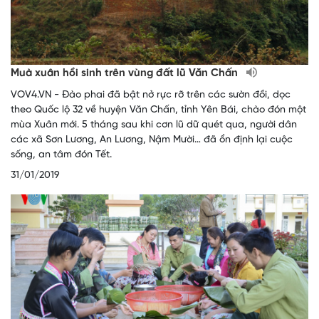
Muà xuân hồi sinh trên vùng đất lũ Văn Chấn
VOV4.VN - Đào phai đã bật nở rực rỡ trên các sườn đồi, dọc
theo Quốc lộ 32 về huyện Văn Chấn, tỉnh Yên Bái, chào đón một
mùa Xuân mới. 5 tháng sau khi cơn lũ dữ quét qua, người dân
các xã Sơn Lương, An Lương, Nậm Mười… đã ổn định lại cuộc
sống, an tâm đón Tết.
31/01/2019