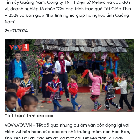
Tỉnh ủy Quảng Nam, Công ty TNHH Điện tử Meliwa và các đơn
vị, doanh nghiệp tổ chức “Chương trình trao quà Tết Giáp Thìn
– 2024 và bàn giao Nhà tình nghĩa giúp hộ nghèo tỉnh Quảng
Nam”.
26/01/2024
“Tết tròn" trên rẻo cao
VOV4.VOV.VN - Tết đã qua nhưng dư âm vẫn còn đọng lại với
niềm vui hân hoan của các em nhỏ trường mầm non Hoa Ban,
tỉnh Yên Bái khi các em đã có một cái Tết vẹn tròn, đủ đầy.