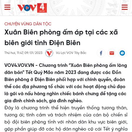
CHUYỆN VÙNG DÂN TỘC
Xuân Biên phòng ấm áp tại các xã
biên giới tỉnh Điện Biên
Thứ hai, 11:47, 09/01/2023
Vũ Lợi/VOV Tây Bắc
VOV4.VOV.VN - Chương trình “Xuân Biên phòng ấm lòng
dân bản” Tết Quý Mão năm 2023 đang được các Đồn
Biên phòng ở Điện Biên phối hợp với chính quyền, đoàn
thể các địa phương tổ chức với các hoạt động chủ đạo
là gói và nấu hàng nghìn chiếc bánh chưng để tặng các
gia đình chính sách, gia đình nghèo.
Đây là chương trình thể hiện truyền thống tương thân,
tương ái; tình cảm và trách nhiệm của cán bộ chiến sĩ
bộ đội biên phòng tỉnh với nhân dân khu vực biên giới,
góp phần giúp đỡ các hộ dân nghèo có cái Tết ý nghĩa