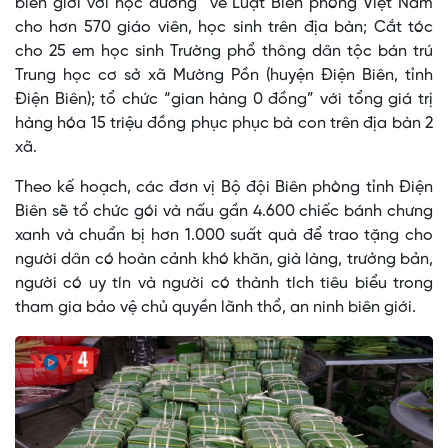
biên giới với học đường” về Luật Biên phòng Việt Nam
cho hơn 570 giáo viên, học sinh trên địa bàn; Cắt tóc
cho 25 em học sinh Trường phổ thông dân tộc bán trú
Trung học cơ sở xã Mường Pồn (huyện Điện Biên, tỉnh
Điện Biên); tổ chức “gian hàng 0 đồng” với tổng giá trị
hàng hóa 15 triệu đồng phục phục bà con trên địa bàn 2
xã.
Theo kế hoạch, các đơn vị Bộ đội Biên phòng tỉnh Điện
Biên sẽ tổ chức gói và nấu gần 4.600 chiếc bánh chưng
xanh và chuẩn bị hơn 1.000 suất quà để trao tặng cho
người dân có hoàn cảnh khó khăn, già làng, trưởng bản,
người có uy tín và người có thành tích tiêu biểu trong
tham gia bảo vệ chủ quyền lãnh thổ, an ninh biên giới.