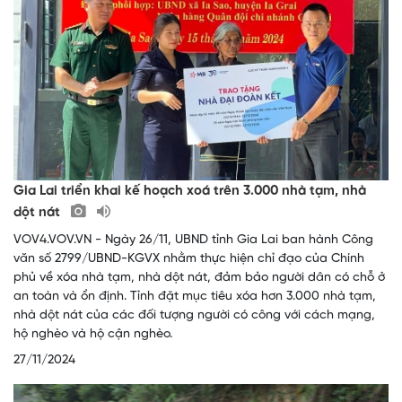
Gia Lai triển khai kế hoạch xoá trên 3.000 nhà tạm, nhà
dột nát
VOV4.VOV.VN - Ngày 26/11, UBND tỉnh Gia Lai ban hành Công
văn số 2799/UBND-KGVX nhằm thực hiện chỉ đạo của Chính
phủ về xóa nhà tạm, nhà dột nát, đảm bảo người dân có chỗ ở
an toàn và ổn định. Tỉnh đặt mục tiêu xóa hơn 3.000 nhà tạm,
nhà dột nát của các đối tượng người có công với cách mạng,
hộ nghèo và hộ cận nghèo.
27/11/2024