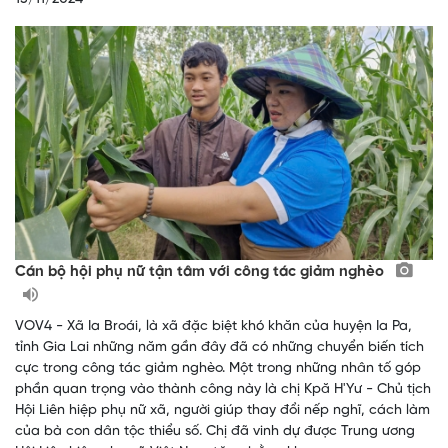
Cán bộ hội phụ nữ tận tâm với công tác giảm nghèo
VOV4 - Xã Ia Broái, là xã đặc biệt khó khăn của huyện Ia Pa,
tỉnh Gia Lai những năm gần đây đã có những chuyển biến tích
cực trong công tác giảm nghèo. Một trong những nhân tố góp
phần quan trọng vào thành công này là chị Kpă H'Yư - Chủ tịch
Hội Liên hiệp phụ nữ xã, người giúp thay đổi nếp nghĩ, cách làm
của bà con dân tộc thiểu số. Chị đã vinh dự được Trung ương