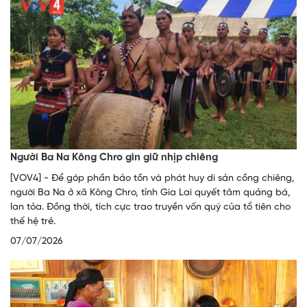
Người Ba Na Kông Chro gìn giữ nhịp chiêng
[VOV4] - Để góp phần bảo tồn và phát huy di sản cồng chiêng,
người Ba Na ở xã Kông Chro, tỉnh Gia Lai quyết tâm quảng bá,
lan tỏa. Đồng thời, tích cực trao truyền vốn quý của tổ tiên cho
thế hệ trẻ.
07/07/2026