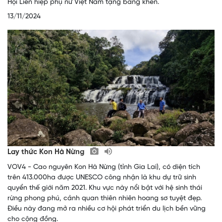
Hội Liên hiệp phụ nữ Việt Nam tặng bằng khen.
13/11/2024
Lay thức Kon Hà Nừng
VOV4 - Cao nguyên Kon Hà Nừng (tỉnh Gia Lai), có diện tích
trên 413.000ha được UNESCO công nhận là khu dự trữ sinh
quyển thế giới năm 2021. Khu vực này nổi bật với hệ sinh thái
rừng phong phú, cảnh quan thiên nhiên hoang sơ tuyệt đẹp.
Điều này đang mở ra nhiều cơ hội phát triển du lịch bền vững
cho cộng đồng.