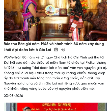
Bức thư Bác gửi năm 1946 và hành trình 80 năm xây dựng
khối đại đoàn kết ở Gia Lai
VOV4-Tròn 80 năm kể từ ngày Chủ tịch Hồ Chí Minh gửi thư tới
Đại hội các dân tộc thiểu số miền Nam tổ chức tại Pleiku (tháng
4/1946), tư tưởng “đại đoàn kết dân tộc” vẫn vẹn nguyên giá trị.
Không chỉ là lời hiệu triệu trong thời kỳ kháng chiến, thông điệp
ấy đã trở thành nền tảng tinh thần vững chắc, dẫn dắt Tây
Nguyên nói chung và tỉnh Gia Lai nói riêng vượt qua muôn vàn
khó khăn, vững vàng bước vào kỷ nguyên phát triển mới.
03/05/2026