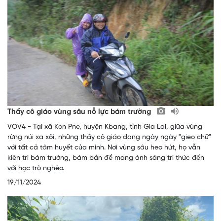
Thầy cô giáo vùng sâu nỗ lực bám trường
VOV4 - Tại xã Kon Pne, huyện Kbang, tỉnh Gia Lai, giữa vùng
rừng núi xa xôi, những thầy cô giáo đang ngày ngày "gieo chữ"
với tất cả tâm huyết của mình. Nơi vùng sâu heo hút, họ vẫn
kiên trì bám trường, bám bản để mang ánh sáng tri thức đến
với học trò nghèo.
19/11/2024