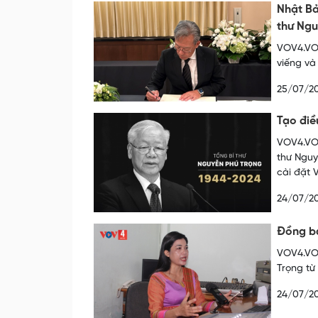
Nhật Bả
thư Ng
VOV4.VOV
viếng và
25/07/2
Tạo điề
VOV4.VOV
thư Nguy
cài đặt 
24/07/2
Đồng bà
VOV4.VOV
Trọng từ
24/07/2