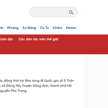
Ho
M'nông
Xơ Đăng
Cơ Tu
Chăm
Khmer
c bản địa
Các dân tộc trên thế giới
c đồng thời tại Nhà tang lễ Quốc gia số 5 Trần
à xã Đông Hội, huyện Đông Anh, thành phố Hà
Nguyễn Phú Trọng.