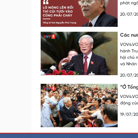
phát ngô
20/07/2
Các nướ
VOV4.VOV
hành Tru
hội chủ 
và Nhân 
20/07/2
“Ở Tổng
VOV4.VOV
động của
19/07/2