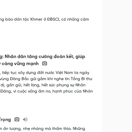
 đồng bào dân tộc Khmer ở ĐBSCL có những cảm
g: Nhân dân tăng cường đoàn kết, giúp
gày càng vững mạnh
 tiếp tục xây dựng đất nước Việt Nam ta ngày
ùng Đông Bắc gửi gắm khi nghe tin Tổng Bí thư
dị, gần gũi, hết lòng, hết sức phụng sự Nhân
 Đảng, vì cuộc sống ấm no, hạnh phúc của Nhân
 Trọng
ôn ấn tượng, nhẹ nhàng mà thấm thía. Những