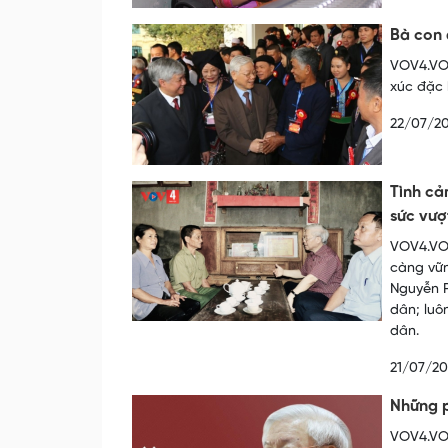
Bà con 
VOV4.VOV
xúc đặc 
22/07/2
Tình cả
sức vượ
VOV4.VOV
càng vữn
Nguyễn P
dân; luô
dân.
21/07/2
Những p
VOV4.VOV