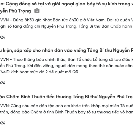
n: Cộng đồng sở tại và giới ngoại giao bày tỏ sự kính trọng 
uyễn Phú Trọng
.VN - Đúng 8h30 giờ Nhật Bản tức 6h30 giờ Việt Nam, Đại sứ quán V
 ghi sổ tang đồng chí Nguyễn Phú Trọng, Tổng Bí thư Ban Chấp hàn
024
u kiện, sắp xếp cho nhân dân vào viếng Tổng Bí thư Nguyễn
.VN - Theo thông báo chính thức, Ban Tổ chức Lễ tang sẽ tạo điều 
ễn Phú Trọng. Khi đến viếng, người dân mang theo thẻ căn cước côn
VNeID kích hoạt mức độ 2 để quét mã QR.
024
o Chăm Bình Thuận tiếc thương Tổng Bí thư Nguyễn Phú Tr
.VN: Cũng như các dân tộc anh em khác trên khắp mọi miền Tổ quốc,
 trần, đồng bào Chăm ở tỉnh Bình Thuận bày tỏ sự thương tiếc vô hạn
024