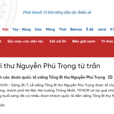
Việt
Tày - Nùng
Dao
Mông
Thái
Bahnar
Ê đê
Jarai
K'
t
Sắc màu các dân tộc
Kết nối 54
Biên giới xanh
Tri thứ
í thư Nguyễn Phú Trọng từ trần
h các đoàn quốc tế viếng Tổng Bí thư Nguyễn Phú Trọng
.VN - Sáng 25/7, Lễ viếng Tổng Bí thư Nguyễn Phú Trọng được tổ chứ
ng, thành phố Hà Nội; Hội trường Thống Nhất, TP.HCM và tại quê nh
ng buổi sáng đã có nhiều đoàn khách quốc tế đến viếng Tổng Bí thư 
024