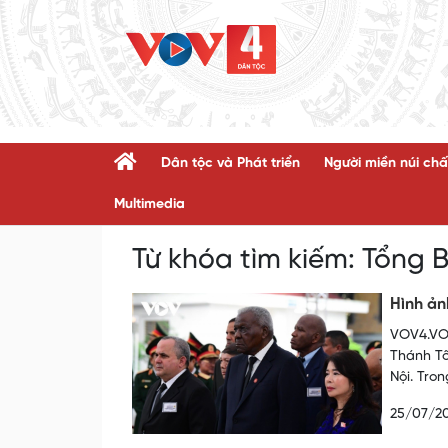
Dân tộc và Phát triển
Người miền núi chấ
Multimedia
Từ khóa tìm kiếm:
Tổng B
Hình ản
VOV4.VOV
Thánh Tô
Nội. Tro
25/07/2