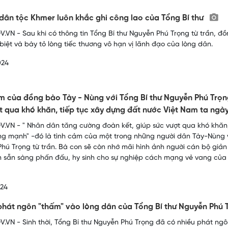
dân tộc Khmer luôn khắc ghi công lao của Tổng Bí thư
.VN - Sau khi có thông tin Tổng Bí thư Nguyễn Phú Trọng từ trần,
biệt và bày tỏ lòng tiếc thương vô hạn vị lãnh đạo của lòng dân.
024
m của đồng bào Tày - Nùng với Tổng Bí thư Nguyễn Phú Trọn
t qua khó khăn, tiếp tục xây dựng đất nước Việt Nam ta n
.VN - " Nhân dân tăng cường đoàn kết, giúp sức vượt qua khó khăn,
g mạnh" -đó là tình cảm của một trong những người dân Tày-Nùng v
hú Trọng từ trần. Bà con sẽ còn nhớ mãi hình ảnh người cán bộ giản 
n sẵn sàng phấn đấu, hy sinh cho sự nghiệp cách mạng vẻ vang của
024
hát ngôn "thấm" vào lòng dân của Tổng Bí thư Nguyễn Phú
.VN - Sinh thời, Tổng Bí thư Nguyễn Phú Trọng đã có nhiều phát ng