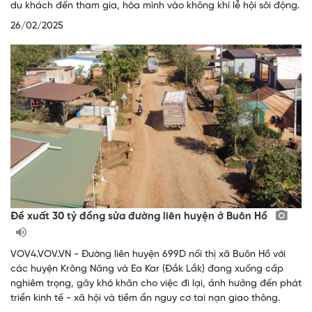
du khách đến tham gia, hòa mình vào không khí lễ hội sôi động.
26/02/2025
Đề xuất 30 tỷ đồng sửa đường liên huyện ở Buôn Hồ
VOV4.VOV.VN - Đường liên huyện 699D nối thị xã Buôn Hồ với
các huyện Krông Năng và Ea Kar (Đắk Lắk) đang xuống cấp
nghiêm trọng, gây khó khăn cho việc đi lại, ảnh hưởng đến phát
triển kinh tế - xã hội và tiềm ẩn nguy cơ tai nạn giao thông.