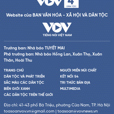
Website của BAN VĂN HÓA - XÃ HỘI VÀ DÂN TỘC
Trưởng ban: Nhà báo TUYẾT MAI
Phó trưởng ban: Nhà báo Hồng Lan, Xuân Thọ, Xuân
Thân, Hoài Thu
TRANG CHỦ
NGƯỜI MIỀN NÚI CHẤT
DÂN TỘC VÀ PHÁT TRIỂN
KẾT NỐI 54
SẮC MÀU CÁC DÂN TỘC
TRI THỨC BẢN ĐỊA
BIÊN GIỚI XANH
MULTIMEDIA
CÁC DÂN TỘC TRÊN THẾ GIỚI
Địa chỉ: 41-43 phố Bà Triệu, phường Cửa Nam, TP. Hà Nội
toasoanvov.vn@gmail.com | toasoan@vovnews.vn