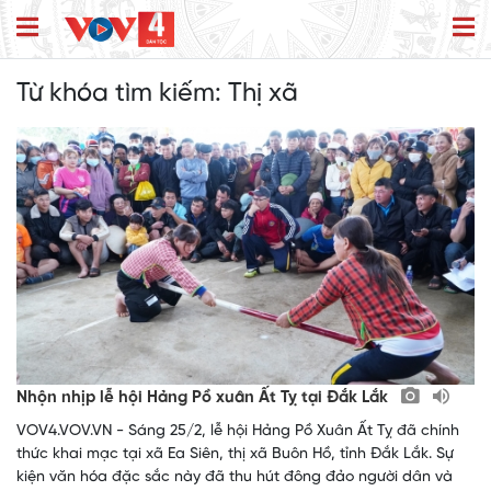
Từ khóa tìm kiếm:
Thị xã
Nhộn nhịp lễ hội Hảng Pồ xuân Ất Tỵ tại Đắk Lắk
VOV4.VOV.VN - Sáng 25/2, lễ hội Hảng Pồ Xuân Ất Tỵ đã chính
thức khai mạc tại xã Ea Siên, thị xã Buôn Hồ, tỉnh Đắk Lắk. Sự
kiện văn hóa đặc sắc này đã thu hút đông đảo người dân và