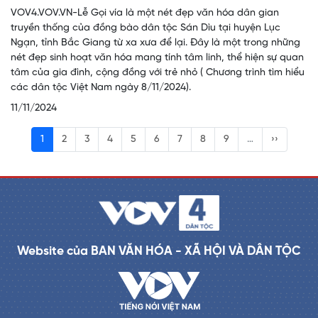
VOV4.VOV.VN-Lễ Gọi vía là một nét đẹp văn hóa dân gian
truyền thống của đồng bào dân tộc Sán Dìu tại huyện Lục
Ngạn, tỉnh Bắc Giang từ xa xưa để lại. Đây là một trong những
nét đẹp sinh hoạt văn hóa mang tính tâm linh, thể hiện sự quan
tâm của gia đình, cộng đồng với trẻ nhỏ ( Chương trình tìm hiểu
các dân tộc Việt Nam ngày 8/11/2024).
11/11/2024
1
2
3
4
5
6
7
8
9
…
››
Website của BAN VĂN HÓA - XÃ HỘI VÀ DÂN TỘC