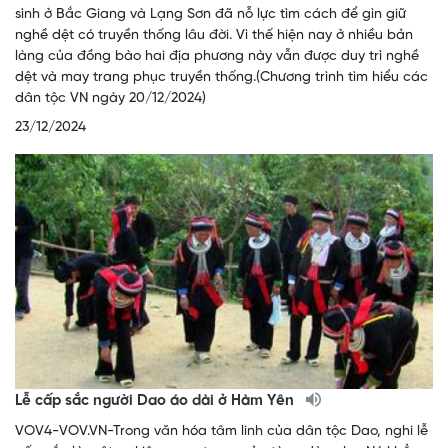
sình ở Bắc Giang và Lạng Sơn đã nỗ lực tìm cách để gìn giữ
nghề dệt có truyền thống lâu đời. Vì thế hiện nay ở nhiều bản
làng của đồng bào hai địa phương này vẫn được duy trì nghề
dệt và may trang phục truyền thống.(Chương trình tìm hiểu các
dân tộc VN ngày 20/12/2024)
23/12/2024
Lễ cấp sắc người Dao áo dài ở Hàm Yên
VOV4-VOV.VN-Trong văn hóa tâm linh của dân tộc Dao, nghi lễ