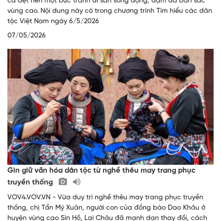
cả dệt nên một bức tranh di sản sống động, đậm đà bản sắc
vùng cao. Nội dung này có trong chương trình Tìm hiểu các dân
tộc Việt Nam ngày 6/5/2026
07/05/2026
Gìn giữ văn hóa dân tộc từ nghề thêu may trang phục
truyền thống
VOV4.VOV.VN - Vừa duy trì nghề thêu may trang phục truyền
thống, chị Tẩn Mý Xuân, người con của đồng bào Dao Khâu ở
huyện vùng cao Sìn Hồ, Lai Châu đã mạnh dạn thay đổi, cách