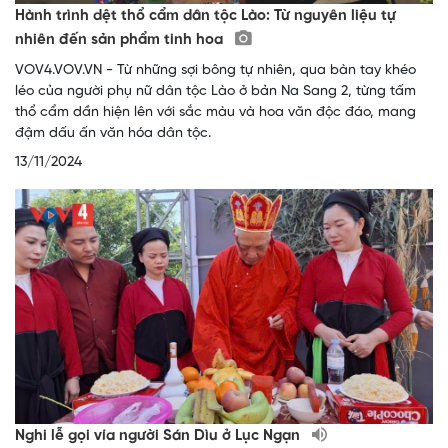
Hành trình dệt thổ cẩm dân tộc Lào: Từ nguyên liệu tự
nhiên đến sản phẩm tinh hoa
VOV4.VOV.VN - Từ những sợi bông tự nhiên, qua bàn tay khéo
léo của người phụ nữ dân tộc Lào ở bản Na Sang 2, từng tấm
thổ cẩm dần hiện lên với sắc màu và hoa văn độc đáo, mang
đậm dấu ấn văn hóa dân tộc.
13/11/2024
Nghi lễ gọi vía người Sán Dìu ở Lục Ngạn