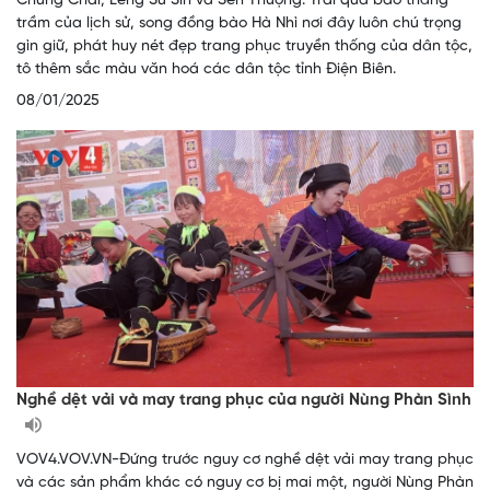
Chung Chải, Leng Su Sìn và Sen Thượng. Trải qua bao thăng
trầm của lịch sử, song đồng bào Hà Nhì nơi đây luôn chú trọng
gìn giữ, phát huy nét đẹp trang phục truyền thống của dân tộc,
tô thêm sắc màu văn hoá các dân tộc tỉnh Điện Biên.
08/01/2025
Nghề dệt vải và may trang phục của người Nùng Phàn Sình
VOV4.VOV.VN-Đứng trước nguy cơ nghề dệt vải may trang phục
và các sản phẩm khác có nguy cơ bị mai một, người Nùng Phàn