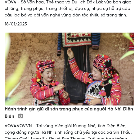
VOV4 - Sở Văn hóa, Thể thao và Du lịch Đắk Lắk vừa bàn giao
chiêng, trang phục, trang thiết bị, đạo cụ, nhạc cụ hỗ trợ các
câu lạc bộ và đội văn nghệ vùng dân tộc thiểu số trong tỉnh.
18/01/2025
Hành trình gìn giữ di sản trang phục của người Hà Nhì Điện
Biên
VOV4.VOV.VN - Tại vùng biên giới Mường Nhé, tỉnh Điện Biên,
cộng đồng người Hà Nhì sinh sống chủ yếu tại các xã Sín Thầu,