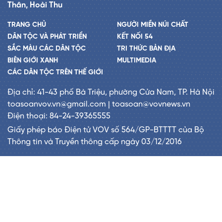
Thân, Hoài Thu
TRANG CHỦ
NGƯỜI MIỀN NÚI CHẤT
DÂN TỘC VÀ PHÁT TRIỂN
KẾT NỐI 54
SẮC MÀU CÁC DÂN TỘC
TRI THỨC BẢN ĐỊA
BIÊN GIỚI XANH
MULTIMEDIA
CÁC DÂN TỘC TRÊN THẾ GIỚI
Địa chỉ: 41-43 phố Bà Triệu, phường Cửa Nam, TP. Hà Nội
toasoanvov.vn@gmail.com | toasoan@vovnews.vn
Điện thoại: 84-24-39365555
Giấy phép báo Điện tử VOV số 564/GP-BTTTT của Bộ
Thông tin và Truyền thông cấp ngày 03/12/2016