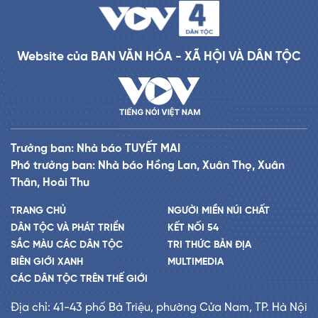
Website của BAN VĂN HÓA - XÃ HỘI VÀ DÂN TỘC
Trưởng ban: Nhà báo TUYẾT MAI
Phó trưởng ban: Nhà báo Hồng Lan, Xuân Thọ, Xuân
Thân, Hoài Thu
TRANG CHỦ
NGƯỜI MIỀN NÚI CHẤT
DÂN TỘC VÀ PHÁT TRIỂN
KẾT NỐI 54
SẮC MÀU CÁC DÂN TỘC
TRI THỨC BẢN ĐỊA
BIÊN GIỚI XANH
MULTIMEDIA
CÁC DÂN TỘC TRÊN THẾ GIỚI
Địa chỉ: 41-43 phố Bà Triệu, phường Cửa Nam, TP. Hà Nội