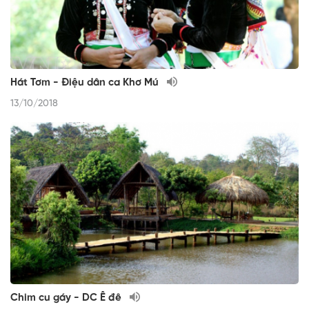
Hát Tơm - Điệu dân ca Khơ Mú
13/10/2018
Chim cu gáy - DC Ê đê