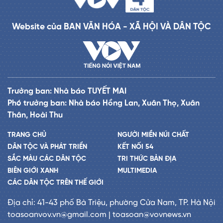
Website của BAN VĂN HÓA - XÃ HỘI VÀ DÂN TỘC
Trưởng ban: Nhà báo TUYẾT MAI
Phó trưởng ban: Nhà báo Hồng Lan, Xuân Thọ, Xuân
Thân, Hoài Thu
TRANG CHỦ
NGƯỜI MIỀN NÚI CHẤT
DÂN TỘC VÀ PHÁT TRIỂN
KẾT NỐI 54
SẮC MÀU CÁC DÂN TỘC
TRI THỨC BẢN ĐỊA
BIÊN GIỚI XANH
MULTIMEDIA
CÁC DÂN TỘC TRÊN THẾ GIỚI
Địa chỉ: 41-43 phố Bà Triệu, phường Cửa Nam, TP. Hà Nội
toasoanvov.vn@gmail.com | toasoan@vovnews.vn