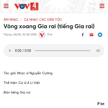
ÂM NHẠC
CA NHẠC CÁC DÂN TỘC
Vòng xoang Gia rai (tiếng Gia rai)
Thứ ba, 00:00, 15/05/2018
P bt
Tác giả: Nhạc sĩ Nguyễn Cường
Thể hiện: Ca sĩ A Li Việt
Bản tiếng Gia rai
P bt