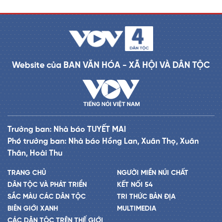
Website của BAN VĂN HÓA - XÃ HỘI VÀ DÂN TỘC
Trưởng ban: Nhà báo TUYẾT MAI
Phó trưởng ban: Nhà báo Hồng Lan, Xuân Thọ, Xuân
Thân, Hoài Thu
TRANG CHỦ
NGƯỜI MIỀN NÚI CHẤT
DÂN TỘC VÀ PHÁT TRIỂN
KẾT NỐI 54
SẮC MÀU CÁC DÂN TỘC
TRI THỨC BẢN ĐỊA
BIÊN GIỚI XANH
MULTIMEDIA
CÁC DÂN TỘC TRÊN THẾ GIỚI