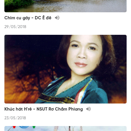
Chim cu gáy - DC Ê đê
29/05/2018
Khúc hát H'rê - NSUT Rơ Chăm Phiang
23/05/2018