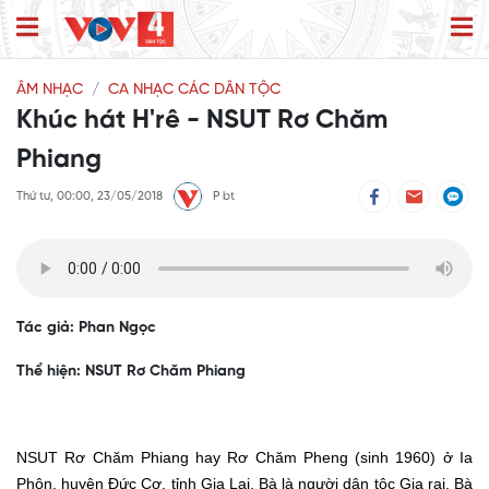
ÂM NHẠC
CA NHẠC CÁC DÂN TỘC
Khúc hát H'rê - NSUT Rơ Chăm
Phiang
Thứ tư, 00:00, 23/05/2018
P bt
Tác giả: Phan Ngọc
Thể hiện: NSUT Rơ Chăm Phiang
NSUT Rơ Chăm Phiang
hay Rơ Chăm Pheng (sinh 1960) ở Ia
Phôn, huyện Đức Cơ, tỉnh Gia Lai. Bà là người dân tộc Gia rai. Bà