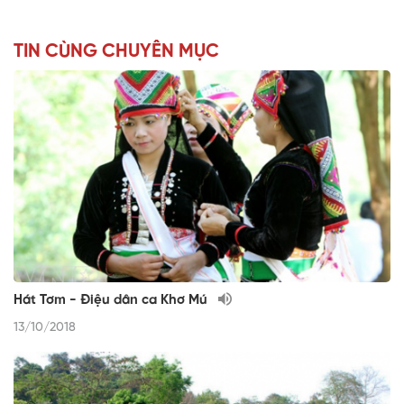
TIN CÙNG CHUYÊN MỤC
Hát Tơm - Điệu dân ca Khơ Mú
13/10/2018