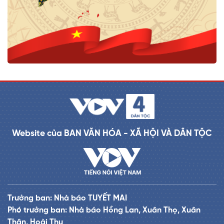
Website của BAN VĂN HÓA - XÃ HỘI VÀ DÂN TỘC
Trưởng ban: Nhà báo TUYẾT MAI
Phó trưởng ban: Nhà báo Hồng Lan, Xuân Thọ, Xuân
Thân, Hoài Thu