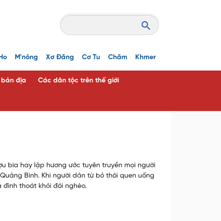
Ho
M'nông
Xơ Đăng
Cơ Tu
Chăm
Khmer
c bản địa
Các dân tộc trên thế giới
u bia hay lập hương ước tuyên truyền mọi người
 Quảng Bình. Khi người dân từ bỏ thói quen uống
 đình thoát khỏi đói nghèo.