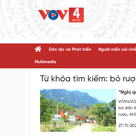
Dân tộc và Phát triển
Người miền núi chấ
Multimedia
Từ khóa tìm kiếm:
bỏ rượ
“Nghị q
VOV4.VOV
bỏ dần t
rượu, kh
27/11/20