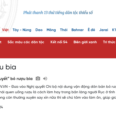
Việt
Tày - Nùng
Dao
Mông
Thái
Bahnar
Ê đê
Jarai
K'
t
Sắc màu các dân tộc
Kết nối 54
Biên giới xanh
Tri thứ
u bia
uyết” bỏ rượu bia
.VN - Đưa vào Nghị quyết Chi bộ nội dung vận động dân bản bỏ rượ
hói quen uống rượu là cách làm hay trong bản làng người Rục ở tỉnh
ông còn thường xuyên say xỉn nữa thì sẽ chú tâm vào làm ăn, giúp gia
24