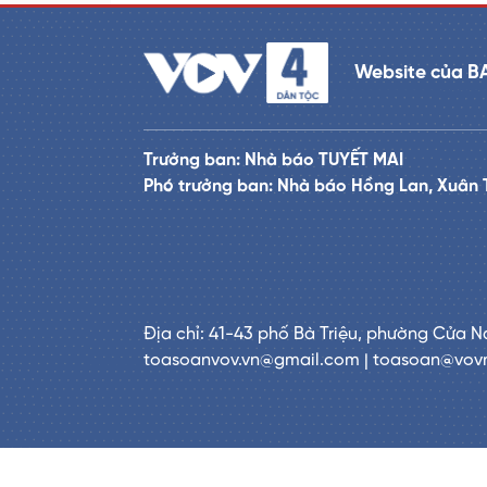
Website của B
Trưởng ban: Nhà báo TUYẾT MAI
Phó trưởng ban: Nhà báo Hồng Lan, Xuân 
Địa chỉ: 41-43 phố Bà Triệu, phường Cửa N
toasoanvov.vn@gmail.com | toasoan@vov