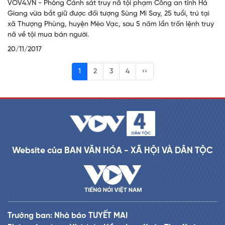
VOV4.VN - Phòng Cảnh sát truy nã tội phạm Công an tỉnh Hà
Giang vừa bắt giữ được đối tượng Sùng Mí Say, 25 tuổi, trú tại
xã Thượng Phùng, huyện Mèo Vạc, sau 5 năm lẩn trốn lệnh truy
nã về tội mua bán người.
20/11/2017
1
2
3
4
››
Website của BAN VĂN HÓA - XÃ HỘI VÀ DÂN TỘC
Trưởng ban: Nhà báo TUYẾT MAI