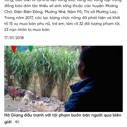
tăng, đặc biệt là tại khu vực vùng sâu, vùng xa, vùng tập trung
đồng bào dân tộc thiểu số sinh sống thuộc các huyện: Mường
Chà, Ðiện Biên Ðông, Mường Nhé, Nậm Pồ, Thị xã Mường Lay...
Trong năm 2017, các lực lượng chức năng đã phát hiện và khởi
tố 15 vụ mua bán phụ nữ, trẻ em; làm rõ 32 đối tượng phạm tội,
23 nạn nhân bị mua bán.
17/01/2018
Hà Giang đấu tranh với tội phạm buôn bán người qua biên
giới