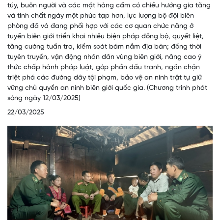
túy, buôn người và các mặt hàng cấm có chiều hướng gia tăng
và tính chất ngày một phức tạp hơn, lực lượng bộ đội biên
phòng đã và đang phối hợp với các cơ quan chức năng ở
tuyến biên giới triển khai nhiều biện pháp đồng bộ, quyết liệt,
tăng cường tuần tra, kiểm soát bám nắm địa bàn; đồng thời
tuyên truyền, vận động nhân dân vùng biên giới, nâng cao ý
thức chấp hành pháp luật, góp phần đấu tranh, ngăn chặn
triệt phá các đường dây tội phạm, bảo vệ an ninh trật tự giữ
vững chủ quyền an ninh biên giới quốc gia. (Chương trình phát
sóng ngày 12/03/2025)
22/03/2025