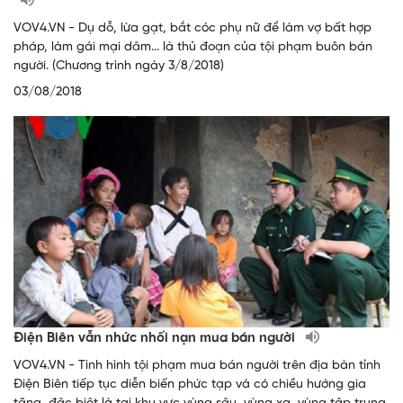
VOV4.VN - Dụ dỗ, lừa gạt, bắt cóc phụ nữ để làm vợ bất hợp
pháp, làm gái mại dâm... là thủ đoạn của tội phạm buôn bán
người. (Chương trình ngày 3/8/2018)
03/08/2018
Điện Biên vẫn nhức nhối nạn mua bán người
VOV4.VN - Tình hình tội phạm mua bán người trên địa bàn tỉnh
Điện Biên tiếp tục diễn biến phức tạp và có chiều hướng gia