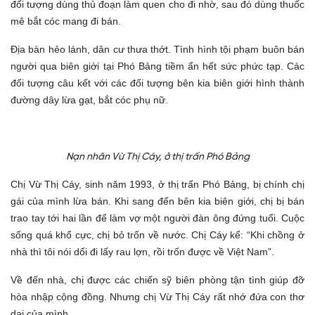
đối tượng dùng thủ đoạn làm quen cho đi nhờ, sau đó dùng thuốc
mê bắt cóc mang đi bán.
Địa bàn hẻo lánh, dân cư thưa thớt. Tình hình tội phạm buôn bán
người qua biên giới tại Phó Bảng tiềm ẩn hết sức phức tạp. Các
đối tượng câu kết với các đối tượng bên kia biên giới hình thành
đường dây lừa gạt, bắt cóc phụ nữ.
Nạn nhân Vừ Thị Cáy, ở thị trấn Phó Bảng
Chị Vừ Thị Cáy, sinh năm 1993, ở thị trấn Phó Bảng, bị chính chị
gái của mình lừa bán. Khi sang đến bên kia biên giới, chị bị bán
trao tay tới hai lần để làm vợ một người đàn ông đứng tuổi. Cuộc
sống quá khổ cực, chị bỏ trốn về nước. Chị Cáy kể: “Khi chồng ở
nhà thì tôi nói dối đi lấy rau lợn, rồi trốn được về Việt Nam”.
Về đến nhà, chị được các chiến sỹ biên phòng tận tình giúp đỡ
hòa nhập cộng đồng. Nhưng chị Vừ Thị Cáy rất nhớ đứa con thơ
dại của mình.