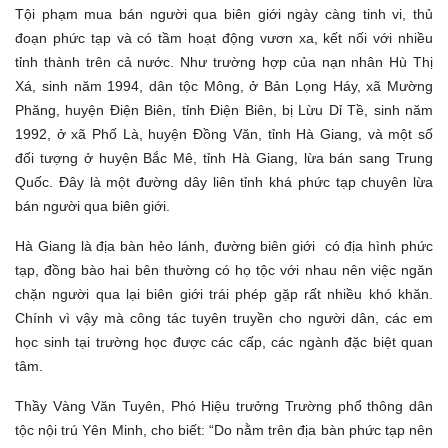
Tội phạm mua bán người qua biên giới ngày càng tinh vi, thủ
đoạn phức tạp và có tầm hoạt động vươn xa, kết nối với nhiều
tỉnh thành trên cả nước. Như trường hợp của nạn nhân Hù Thị
Xá, sinh năm 1994, dân tộc Mông, ở Bản Lọng Háy, xã Mường
Phăng, huyện Điện Biên, tỉnh Điện Biên, bị Lừu Dỉ Tề, sinh năm
1992, ở xã Phố Là, huyện Đồng Văn, tỉnh Hà Giang, và một số
đối tượng ở huyện Bắc Mê, tỉnh Hà Giang, lừa bán sang Trung
Quốc. Đây là một đường dây liên tỉnh khá phức tạp chuyên lừa
bán người qua biên giới.
Hà Giang là địa bàn hẻo lánh, đường biên giới có địa hình phức
tạp, đồng bào hai bên thường có họ tộc với nhau nên việc ngăn
chặn người qua lại biên giới trái phép gặp rất nhiều khó khăn.
Chính vì vậy mà công tác tuyên truyền cho người dân, các em
học sinh tại trường học được các cấp, các ngành đặc biệt quan
tâm.
Thầy Vàng Văn Tuyên, Phó Hiệu trưởng Trường phổ thông dân
tộc nội trú Yên Minh, cho biết: “Do nằm trên địa bàn phức tạp nên