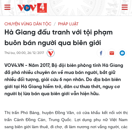
CHUYỆN VÙNG DÂN TỘC
PHÁP LUẬT
Hà Giang đấu tranh với tội phạm
buôn bán người qua biên giới
Thứ ba, 00:00, 26/12/2017
VOV4.VN - Năm 2017, Bộ đội biên phòng tỉnh Hà Giang
đã phá nhiều chuyên án về mua bán người, bắt giữ
nhiều đối tượng, giải cứu 6 nạn nhân. Do địa bàn biên
giới tại Hà Giang hiểm trở, dân cư thưa thớt, nguy cơ
người bị lừa bán qua biên giới vẫn hiện hữu.
Thị trấn Phó Bảng, huyện Đồng Văn, có cửa khẩu kết nối với thị
trấn Cảnh Đồng Cán, Trung Quốc. Lợi dụng phụ nữ Việt Nam
sang biên giới làm thuê, đi chợ, đi làm nương nơi vắng người, các