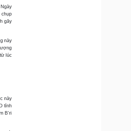
. Ngày
, chụp
nh gãy
ng này
 lượng
từ lúc
ực này
D tỉnh
m B’ri