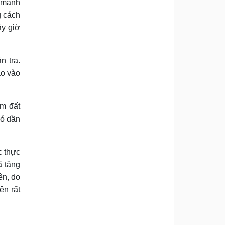
t manh
g cách
ây giờ
n tra
.
ao vào
ếm đất
đó dần
c thực
ã tăng
ên, do
ên rất