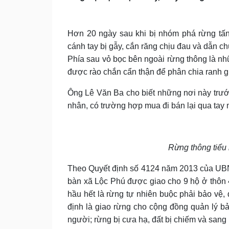
Hơn 20 ngày sau khi bị nhóm phá rừng tấn
cánh tay
bị
g
ẫy,
cắn răng chịu đau
và
dẫn chú
Phía sau vỏ bọc bên ngoài rừng thông là nh
được rào chắn cẩn thận để phân chia ranh g
Ông Lê Văn Ba cho biết những nơi này trước
nhân, có trường hợp mua đi bán lại qua tay 
R
ừng thông tiểu
Theo Quyết định số 4124 năm 2013 của UBN
bàn xã Lộc Phú được giao cho 9 hộ ở thôn 
hầu hết là rừng tự nhiên buộc phải bảo vệ,
định là giao rừng cho cộng đồng quản lý bảo
người; rừng bị cưa hạ, đất bị chiếm và sang