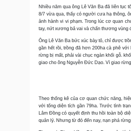
N
hiều năm qua ông
Lê Văn Ba
đã liên tục 
8/7 vừa qua, thấy có người cưa hạ thông, 
ảnh hành vi vi phạm. Trong lúc cơ quan c
tay, nứt xương bả vai và chấn thương vùng 
Ông Lê Văn Ba bức xúc
bày tỏ, c
hỉ được trồ
gần hết rồi, trồng đã hơn 200ha cà phê với b
rừng bị mất, phải vài chục ngàn khối gỗ. kh
giao cho ông Nguyễn Đức Dạo. Vì giao rừng
Theo thống kê của cơ quan chức năng, hiện
với tổng diện tích gần 79ha. Trước tình tr
Lâm Đồng có quyết định thu hồi toàn bộ di
quản lý. Nhưng từ đó đến nay, nạn phá rừng