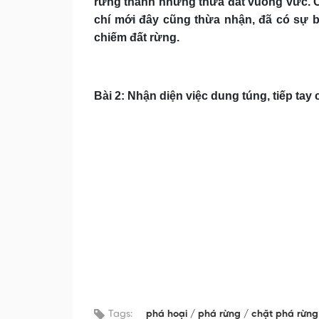
rừng thành những thửa đất vuông vức. 
chí mới đây cũng thừa nhận, đã có sự bu
chiếm đất rừng.
Bài 2: Nhận diện việc dung túng, tiếp tay 
Tags:
phá hoại
phá rừng
chặt phá rừn