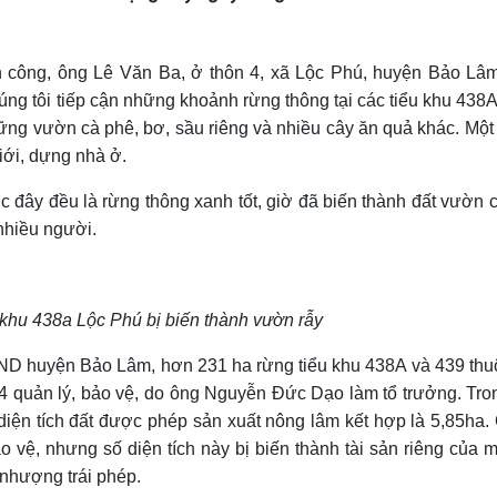
 công, ông Lê Văn Ba, ở thôn 4, xã Lộc Phú, huyện Bảo Lâm
ng tôi tiếp cận những khoảnh rừng thông tại các tiểu khu 438A
ững vườn cà phê, bơ, sầu riêng và nhiều cây ăn quả khác. Một
iới, dựng nhà ở.
 đây đều là rừng thông xanh tốt, giờ đã biến thành đất vườn 
nhiều người.
 khu 438a Lộc Phú bị biến thành vườn rẫy
D huyện Bảo Lâm, hơn 231 ha rừng tiểu khu 438A và 439 thu
4 quản lý, bảo vệ, do ông Nguyễn Đức Dạo làm tổ trưởng. Tro
 diện tích đất được phép sản xuất nông lâm kết hợp là 5,85ha.
 vệ, nhưng số diện tích này bị biến thành tài sản riêng của m
 nhượng trái phép.