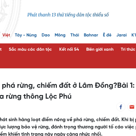
Việt
Tày - Nùng
Dao
Mông
Thái
Bahnar
Ê đê
Jarai
K'
t
Sắc màu các dân tộc
Kết nối 54
Biên giới xanh
Tri thứ
ệc phá rừng, chiếm đất ở Lâm Đồng?Bài 1:
ha rừng thông Lộc Phú
át sinh hàng loạt điểm nóng về phá rừng, chiếm đất. Khi bị
lực lượng bảo vệ rừng, đánh trọng thương người tố cáo việc
điểm khiến tình trạng này ngày càng nhức nhối.