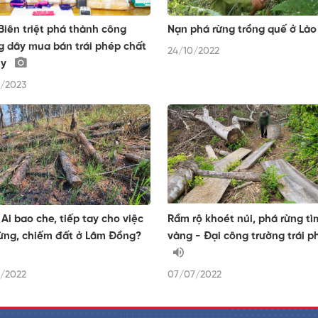
Biên triệt phá thành công
Nạn phá rừng trồng quế ở Lào
 dây mua bán trái phép chất
24/10/2022
úy
/2023
: Ai bao che, tiếp tay cho việc
Rầm rộ khoét núi, phá rừng tì
ừng, chiếm đất ở Lâm Đồng?
vàng - Đại công trường trái p
/2022
07/07/2022