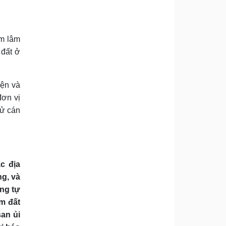
ểm lâm
 đất ở
iện và
đơn vị
cử cán
c địa
ng, và
ông tự
ếm đất
an ủi