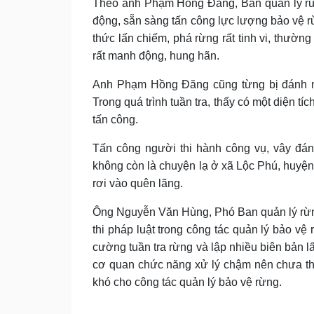
Theo anh Phạm Hồng Đăng, Ban quản lý rừn
động, sẵn sàng tấn công lực lượng bảo vệ rừ
thức lấn chiếm, phá rừng rất tinh vi, thườn
rất manh động, hung hãn.
A
nh Phạm Hồng Đăng cũng từng bị đánh m
Trong quá trình tuần tra,
thấy có một diện tíc
tấn công.
Tấn công người thi hành công vụ, vây đán
không còn là chuyện lạ ở xã Lộc Phú, huyện 
rơi vào quên lãng.
Ông Nguyễn Văn Hùng, Phó Ban quản lý rừng 
thi pháp luật trong công tác quản lý bảo v
cường tuần tra rừng và lập nhiều biên bản l
cơ quan chức năng xử lý chậm nên chưa thể 
khó cho công tác quản lý bảo vệ rừng.