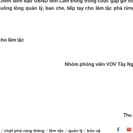
Chính lãnh đạo UBND tỉnh Lâm Đồng trong cuộc gặp gỡ vớ
ông lỏng quản lý, bao che, tiếp tay cho lâm tặc phá rừng
cho lâm tặc
Nhóm phóng viên
VOV
Tây N
Thu 
g
chặt phá rừng thông
lâm tặc
quản lý
bảo vệ