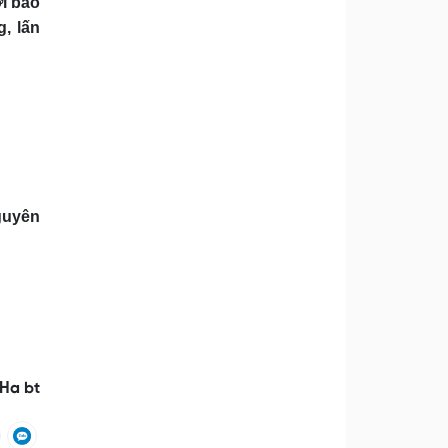
i báo
, lấn
guyên
Ha bt