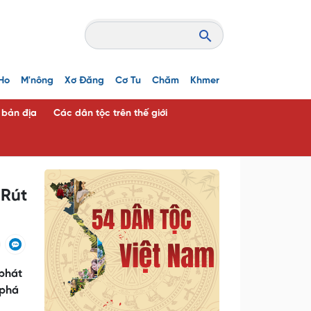
Ho
M'nông
Xơ Đăng
Cơ Tu
Chăm
Khmer
c bản địa
Các dân tộc trên thế giới
 Rút
 phát
 phá