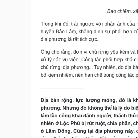
B
ao chiếm, xâ
Trong khi đó, trái ngược với phản ánh củ
huyện Bảo Lâm, khẳng định sự phối hợp củ
địa phương là rất tích cực.
Ông cho rằng, đơn vị chủ rừng yếu kém và
xử lý các vụ việc
.
Công tác phối hợp khá ch
chủ rừng, địa phương... Tuy nhiên,
d
o địa b
bộ kiêm nhiệm
, nên
hạn chế trong công tác p
----------------------------
Địa bàn rộng, lực lượng mỏng, đó là k
phương. Nhưng đó không thể là lý do biệ
lâm tặc công khai đánh người, thách thức
nhiên ở Lộc Phú bị rút ruột, chia phần, 
ở Lâm Đồng. Cũng tại địa phương này, 