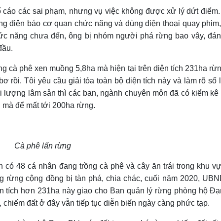
tố cáo các sai phạm, nhưng vụ việc không được xử lý dứt điểm
ông điện báo cơ quan chức năng và dùng điện thoại quay phim
hức năng chưa đến, ông bị nhóm người phá rừng bao vây, đá
đầu.
ng cà phê xen muồng 5,8ha mà hiện tại trên diện tích 231ha rừ
ơ rồi. Tôi yêu cầu giải tỏa toàn bộ diện tích này và làm rõ số
ối lượng lâm sản thì các ban, ngành chuyên môn đã có kiểm kê 
 mà để mất tới 200ha rừng.
Cà phê lấn rừng
 có 48 cá nhân đang trồng cà phê và cây ăn trái trong khu v
ạng rừng cộng đồng bị tàn phá, chia chác, cuối năm 2020, UBN
ện tích hơn 231ha này giao cho Ban quản lý rừng phòng hộ Đạ
, chiếm đất ở đây
vẫn tiếp tục
diễn biến ngày càng phức tạp.