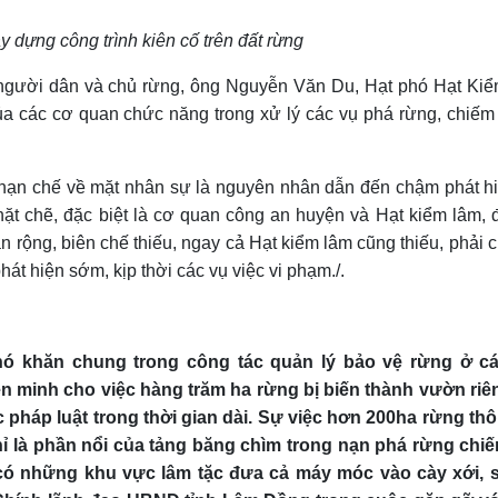
y dựng công trình kiên cố trên đất rừng
a người dân và chủ rừng, ông Nguyễn Văn Du, Hạt phó Hạt Ki
a các cơ quan chức năng trong xử lý các vụ phá rừng, chiếm
 hạn chế về mặt nhân sự là nguyên nhân dẫn đến chậm phát h
ặt chẽ, đặc biệt là cơ quan công an huyện và Hạt kiểm lâm, 
àn rộng, biên chế thiếu, ngay cả Hạt kiểm lâm cũng thiếu, phải 
hát hiện sớm, kịp thời
các vụ việc vi phạm./.
hó khăn chung trong công tác quản lý bảo vệ rừng ở cá
n minh cho việc hàng trăm ha rừng bị biến thành vườn riê
 pháp luật trong thời gian dài. Sự việc hơn 200ha rừng th
chỉ là phần nổi của tảng băng chìm trong nạn phá rừng chi
có những khu vực lâm tặc đưa cả máy móc vào cày xới, s