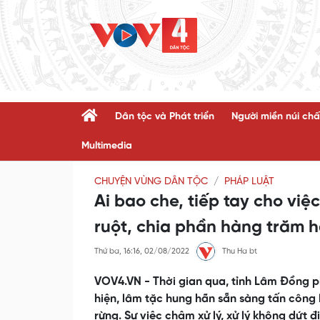
Dân tộc và Phát triển
Người miền núi chấ
Multimedia
CHUYỆN VÙNG DÂN TỘC
PHÁP LUẬT
Ai bao che, tiếp tay cho vi
ruột, chia phần hàng trăm 
Thứ ba, 16:16, 02/08/2022
Thu Ha bt
VOV4.VN - Thời gian qua, tỉnh Lâm Đồng ph
hiện, lâm tặc hung hãn sẵn sàng tấn công 
rừng. Sự việc chậm xử lý, xử lý không dứt 