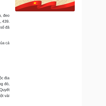
,
đeo
, 439.
 số đã
của cá
ộc địa
ng đó,
 Quyết
ột vài