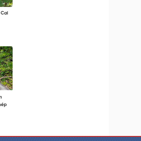
 Cai
m
hép