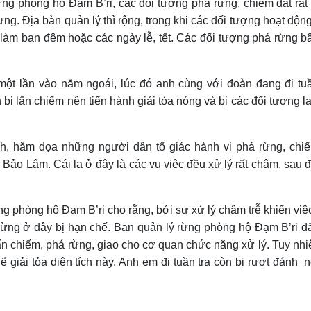
g phòng hộ Đạm B’ri, các đối tượng phá rừng, chiếm đất rấ
ng. Địa bàn quản lý thì rộng, trong khi các đối tượng hoạt độn
g làm ban đêm hoặc các ngày lễ, tết.
C
ác đối tượng phá rừng b
ột lần vào năm ngoái, lúc đ
ó
anh
cùng với đoàn
đang
đi tuầ
h bị lấn chiếm nên tiến hành giải tỏa nóng
và bị
các đối tượng l
h, hăm dọa những người dân tố giác hành vi phá rừng, chi
Bảo Lâm. Cái lạ ở đây là các vụ việc đều xử lý rất chậm, sau 
phòng hộ Đạm B’ri cho rằng, bởi sự xử lý chậm trễ khiến việ
ệ rừng ở đây bị hạn chế. Ban quản lý rừng phòng hộ Đạm B’ri đ
ấn chiếm, phá rừng, giao cho cơ quan chức năng xử lý. Tuy nhi
giải tỏa diện tích này.
A
nh em đi tuần tra còn bị rượt đánh n