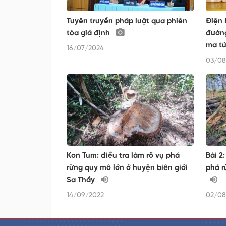
Tuyên truyền pháp luật qua phiên
Điện 
tòa giả định
đường
ma t
16/07/2024
03/08
Kon Tum: điều tra làm rõ vụ phá
Bài 2
rừng quy mô lớn ở huyện biên giới
phá r
Sa Thầy
14/09/2022
02/08