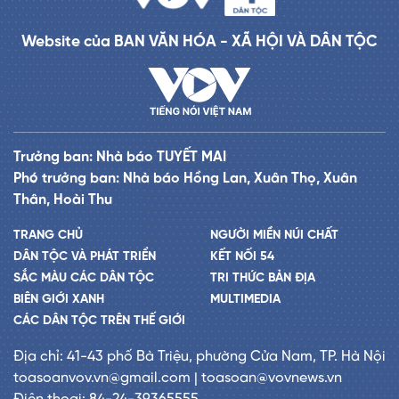
Website của BAN VĂN HÓA - XÃ HỘI VÀ DÂN TỘC
Trưởng ban: Nhà báo TUYẾT MAI
Phó trưởng ban: Nhà báo Hồng Lan, Xuân Thọ, Xuân
Thân, Hoài Thu
TRANG CHỦ
NGƯỜI MIỀN NÚI CHẤT
DÂN TỘC VÀ PHÁT TRIỂN
KẾT NỐI 54
SẮC MÀU CÁC DÂN TỘC
TRI THỨC BẢN ĐỊA
BIÊN GIỚI XANH
MULTIMEDIA
CÁC DÂN TỘC TRÊN THẾ GIỚI
Địa chỉ: 41-43 phố Bà Triệu, phường Cửa Nam, TP. Hà Nội
toasoanvov.vn@gmail.com | toasoan@vovnews.vn