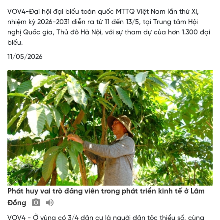
VOV4-Đại hội đại biểu toàn quốc MTTQ Việt Nam lần thứ XI,
nhiệm kỳ 2026-2031 diễn ra từ 11 đến 13/5, tại Trung tâm Hội
nghị Quốc gia, Thủ đô Hà Nội, với sự tham dự của hơn 1.300 đại
biểu.
11/05/2026
Phát huy vai trò đảng viên trong phát triển kinh tế ở Lâm
Đồng
VOV4 - Ở vùng có 3/4 dân cư là người dân tộc thiểu số, cùng