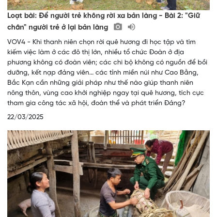
Loạt bài: Để người trẻ không rời xa bản làng - Bài 2: "Giữ
chân" người trẻ ở lại bản làng
VOV4 - Khi thanh niên chọn rời quê hương đi học tập và tìm
kiếm việc làm ở các đô thị lớn, nhiều tổ chức Đoàn ở địa
phương không có đoàn viên; các chi bộ không có nguồn để bồi
dưỡng, kết nạp đảng viên... các tỉnh miền núi như Cao Bằng,
Bắc Kạn cần những giải pháp như thế nào giúp thanh niên
nông thôn, vùng cao khởi nghiệp ngay tại quê hương, tích cực
tham gia công tác xã hội, đoàn thể và phát triển Đảng?
22/03/2025