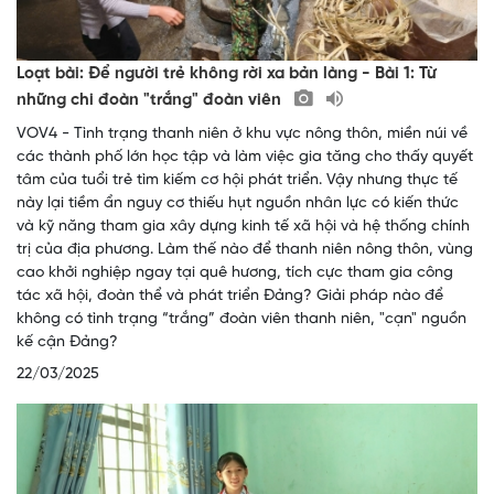
Loạt bài: Để người trẻ không rời xa bản làng - Bài 1: Từ
những chi đoàn "trắng" đoàn viên
VOV4 - Tình trạng thanh niên ở khu vực nông thôn, miền núi về
các thành phố lớn học tập và làm việc gia tăng cho thấy quyết
tâm của tuổi trẻ tìm kiếm cơ hội phát triển. Vậy nhưng thực tế
này lại tiềm ẩn nguy cơ thiếu hụt nguồn nhân lực có kiến thức
và kỹ năng tham gia xây dựng kinh tế xã hội và hệ thống chính
trị của địa phương. Làm thế nào để thanh niên nông thôn, vùng
cao khởi nghiệp ngay tại quê hương, tích cực tham gia công
tác xã hội, đoàn thể và phát triển Đảng? Giải pháp nào để
không có tình trạng “trắng” đoàn viên thanh niên, "cạn" nguồn
kế cận Đảng?
22/03/2025