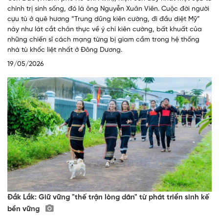
chính trị sinh sống, đó là ông Nguyễn Xuân Viên. Cuộc đời người
cựu tù ở quê hương “Trung dũng kiên cường, đi đầu diệt Mỹ”
này như lát cắt chân thực về ý chí kiên cường, bất khuất của
những chiến sĩ cách mạng từng bị giam cầm trong hệ thống
nhà tù khốc liệt nhất ở Đông Dương.
19/05/2026
Đắk Lắk: Giữ vững "thế trận lòng dân" từ phát triển sinh kế
bền vững