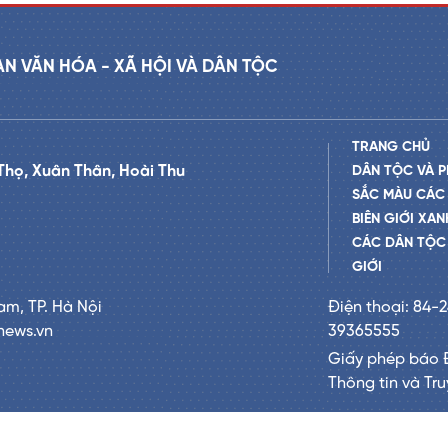
AN VĂN HÓA - XÃ HỘI VÀ DÂN TỘC
TRANG CHỦ
Thọ, Xuân Thân, Hoài Thu
DÂN TỘC VÀ P
SẮC MÀU CÁC
BIÊN GIỚI XAN
CÁC DÂN TỘC 
GIỚI
am, TP. Hà Nội
Điện thoại: 84-
news.vn
39365555
Giấy phép báo 
Thông tin và Tr