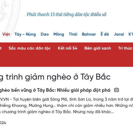
Việt
Tày - Nùng
Dao
Mông
Thái
Bahnar
Ê đê
Jarai
K'
t
Sắc màu các dân tộc
Kết nối 54
Biên giới xanh
Tri thứ
 trình giảm nghèo ở Tây Bắc
hèo bền vững ở Tây Bắc: Nhiều giải pháp đột phá
.VN - Tại huyện biên giới Sông Mã, tỉnh Sơn La, trong 3 năm trở lại 
hiềng Khoong, Mường Hung… thậm chí còn giảm nhiều hơn. Những năm 
n chương trình giảm nghèo ở Tây Bắc. Nhưng nay đã khác...
024