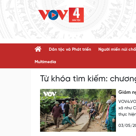
Dân tộc và Phát triển
Người miền núi chấ
Multimedia
Từ khóa tìm kiếm:
chương
Giảm ng
VOV4.VOV
xã như C
thực hiệ
03/05/2