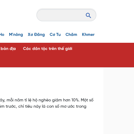
Ho
M'nông
Xơ Đăng
Cơ Tu
Chăm
Khmer
c bản địa
Các dân tộc trên thế giới
đây, mỗi năm tỉ lệ hộ nghèo giảm hơn 10%. Một số
trước, chỉ tiêu này là con số mơ ước trong