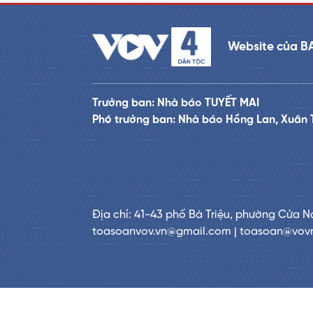
Website của B
Trưởng ban: Nhà báo TUYẾT MAI
Phó trưởng ban: Nhà báo Hồng Lan, Xuân 
Địa chỉ: 41-43 phố Bà Triệu, phường Cửa N
toasoanvov.vn@gmail.com | toasoan@vov