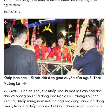
Thanh Hóa sáng 17.10 thực sự có sức cuốn hút với đông đảo
người xem.
18/10/2019
Khắp báo sao -lối hát đối đáp giao duyên của người Thái
Mường Lò
VOV4.VN - Dân ca Thái, tức Khắp Thái là một nét văn hóa độc
đáo và phong phú của đồng bào Nghĩa Lộ - Mường Lò ( tỉnh
Yên Bái). Khắp mừng năm mới, ca ngợi lao động sản xuất, động
viên..., trong đó khắp báo sao là lời hát dành riêng cho các đôi