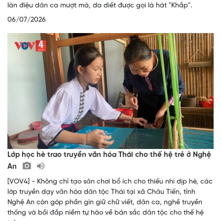
làn điệu dân ca mượt mà, da diết được gọi là hát "Khắp".
06/07/2026
Lớp học hè trao truyền văn hóa Thái cho thế hệ trẻ ở Nghệ
An
[VOV4] - Không chỉ tạo sân chơi bổ ích cho thiếu nhi dịp hè, các
lớp truyền dạy văn hóa dân tộc Thái tại xã Châu Tiến, tỉnh
Nghệ An còn góp phần gìn giữ chữ viết, dân ca, nghề truyền
thống và bồi đắp niềm tự hào về bản sắc dân tộc cho thế hệ