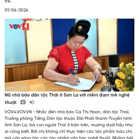
trẻ.
01/06/2026
Nữ nhà báo dân tộc Thái ở Sơn La với niềm đam mê nghệ
thuật
VOV4.VOV.VN - Nhắc đến nhà báo Cà Thị Hoan, dân tộc Thái,
Trưởng phòng Tiếng Dân tộc thuộc Đài Phát thanh-Truyền hình
tỉnh Sơn La, bà con người Thái ở bản trên, mường dưới hầu như
ai cũng biết. Bởi chị không chỉ thực hiện các tác phẩm báo chí,
mà còn sáng tác các tác phẩm văn học nghệ thuật. Những bài