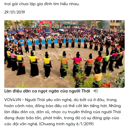
trai gái chưa lập gia đình tìm hiểu nhau.
29/01/2019
Làn điệu dân ca ngọt ngào của người Thái
VOV4.VN - Người Thái yêu văn nghệ, dù bất cứ ở đâu, trong
hoàn cảnh nào, đồng bào đều có thể cất lên tiếng hát. Những
làn điệu dân ca, dân vũ, nhạc cụ truyền thống của người Thái
đang được bảo tồn, phát triển, trong đó có sự đóng góp của
các đội văn nghệ. (Chương trình ngày 6/1/2019)