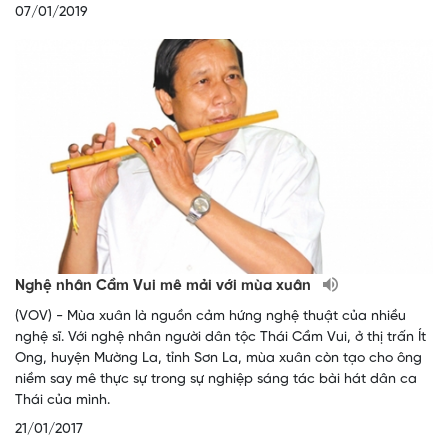
07/01/2019
Nghệ nhân Cầm Vui mê mải với mùa xuân
(VOV) - Mùa xuân là nguồn cảm hứng nghệ thuật của nhiều
nghệ sĩ. Với nghệ nhân người dân tộc Thái Cầm Vui, ở thị trấn Ít
Ong, huyện Mường La, tỉnh Sơn La, mùa xuân còn tạo cho ông
niềm say mê thực sự trong sự nghiệp sáng tác bài hát dân ca
Thái của mình. ​
21/01/2017