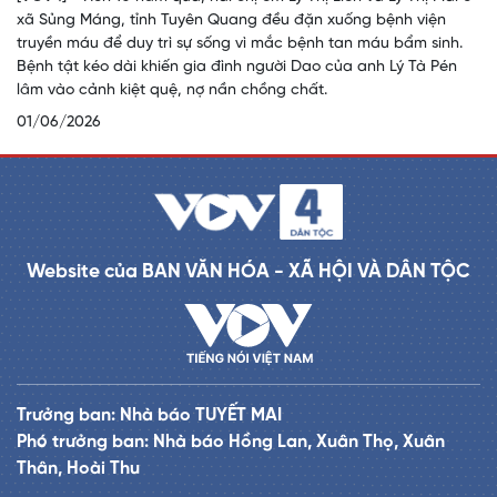
xã Sủng Máng, tỉnh Tuyên Quang đều đặn xuống bệnh viện
truyền máu để duy trì sự sống vì mắc bệnh tan máu bẩm sinh.
Bệnh tật kéo dài khiến gia đình người Dao của anh Lý Tà Pén
lâm vào cảnh kiệt quệ, nợ nần chồng chất.
01/06/2026
Website của BAN VĂN HÓA - XÃ HỘI VÀ DÂN TỘC
Trưởng ban: Nhà báo TUYẾT MAI
Phó trưởng ban: Nhà báo Hồng Lan, Xuân Thọ, Xuân
Thân, Hoài Thu