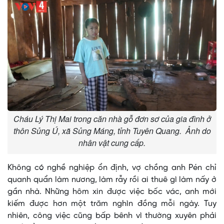
Cháu Lý Thị Mai trong căn nhà gỗ đơn sơ của gia đình ở
thôn Sủng Ú, xã Sủng Máng, tỉnh Tuyên Quang. Ảnh do
nhân vật cung cấp.
Không có nghề nghiệp ổn định, vợ chồng anh Pén chỉ
quanh quẩn làm nương, làm rẫy rồi ai thuê gì làm nấy ở
gần nhà. Những hôm xin được việc bốc vác, anh mới
kiếm được hơn một trăm nghìn đồng mỗi ngày. Tuy
nhiên, công việc cũng bấp bênh vì thường xuyên phải