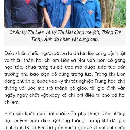
Cháu Lý Thị Liên và Lý Thị Mai cùng mẹ (chị Tráng Thị
Tình). Ảnh do nhân vật cung cấp.
Điều khiến nhiều người xót xa là dù lớn lên cùng bệnh tật
và thiếu thốn, hai chị em Liên và Mai vẫn luôn cố gắng
học tập, chưa từng từ bỏ ước mơ được tiếp tục đến
trường như bao bạn bè cùng trang lứa. Trong khi Liên
đang chuẩn bị bước vào kỳ thi tốt nghiệp Trung học phổ
thông với ước mơ trở thành cô giáo, thì gia đình vẫn
ngày ngày chật vật xoay xở chi phí điều trị cho cả hai
chị em.
Hiện sức khỏe của hai cháu vẫn phụ thuộc vào những
đợt truyền máu định kỳ hàng tháng. Trong khi đó, gia
đình anh Lý Tà Pén đã gần như kiệt quệ vì chi phí chữa