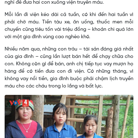
nghỉ để đưa hai con xuống viện truyền máu.
Mỗi lần đi viện kéo dài cả tuần, có khi đến hai tuần vì
phải chờ máu. Tiền tàu xe, ăn uống, thuốc men mỗi
chuyến cũng tiêu tốn vài triệu đồng – khoản chi quá lớn
với một gia đình vùng cao nghèo khó.
Nhiều năm qua, những con trâu – tài sản đáng giá nhất
của gia đình – cũng lần lượt bán hết để chạy chữa cho
con. Không còn gì để bán, anh chị tiếp tục vay mượn họ
hàng để có tiền đưa con đi viện. Có những tháng, vì
không vay nổi tiền, gia đình buộc phải chậm lịch truyền
máu cho các cháu trong lo lắng và bất lực.