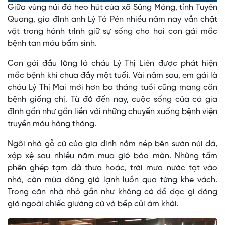
0%
0%
Giữa vùng núi đá heo hút của xã Sủng Máng, tỉnh Tuyên
Time
Quang, gia đình anh Lý Tà Pén nhiều năm nay vẫn chật
vật trong hành trình giữ sự sống cho hai con gái mắc
bệnh tan máu bẩm sinh.
Con gái đầu lòng là cháu Lý Thị Liên được phát hiện
mắc bệnh khi chưa đầy một tuổi. Vài năm sau, em gái là
cháu Lý Thị Mai mới hơn ba tháng tuổi cũng mang căn
bệnh giống chị. Từ đó đến nay, cuộc sống của cả gia
đình gần như gắn liền với những chuyến xuống bệnh viện
truyền máu hàng tháng.
Ngôi nhà gỗ cũ của gia đình nằm nép bên sườn núi đá,
xập xệ sau nhiều năm mưa gió bào mòn. Những tấm
phên ghép tạm đã thưa hoác, trời mưa nước tạt vào
nhà, còn mùa đông gió lạnh luồn qua từng khe vách.
Trong căn nhà nhỏ gần như không có đồ đạc gì đáng
giá ngoài chiếc giường cũ và bếp củi ám khói.