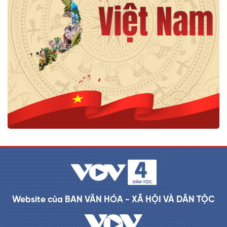
Website của BAN VĂN HÓA - XÃ HỘI VÀ DÂN TỘC