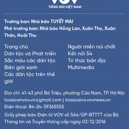
Trưởng ban: Nhà báo TUYẾT MAI
Phó trưởng ban: Nhà báo Hồng Lan, Xuân Thọ, Xuân
Thân, Hoài Thu
Trang chủ
Người miền núi chất
Dân tộc và Phát triển
Kết nối 54
Sắc màu các dân tộc
Tri thức bản địa
Biên giới xanh
Multimedia
Các dân tộc trên thế
giới
Địa chỉ: 41-43 phố Bà Triệu, phường Cửa Nam, TP. Hà Nội
toasoanvov.vn@gmail.com | toasoan@vovnews.vn
Điện thoại: 84-24-39365555
Giấy phép báo Điện tử VOV số 564/GP-BTTTT của Bộ
Thông tin và Truyền thông cấp ngày 03/12/2016