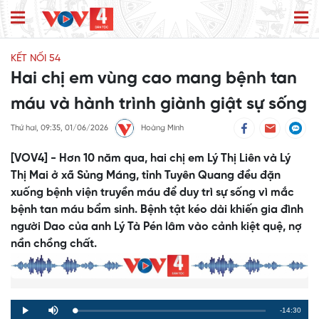
KẾT NỐI 54
Hai chị em vùng cao mang bệnh tan
máu và hành trình giành giật sự sống
Thứ hai, 09:35, 01/06/2026
Hoàng Minh
[VOV4] - Hơn 10 năm qua, hai chị em Lý Thị Liên và Lý
Thị Mai ở xã Sủng Máng, tỉnh Tuyên Quang đều đặn
xuống bệnh viện truyền máu để duy trì sự sống vì mắc
bệnh tan máu bẩm sinh. Bệnh tật kéo dài khiến gia đình
người Dao của anh Lý Tà Pén lâm vào cảnh kiệt quệ, nợ
nần chồng chất.
Remaining
-14:30
Loaded
:
Progress
:
Play
Mute