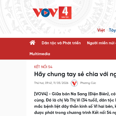
Việt
Tày
Dân tộc và Phát triển
Người miền núi
Multimedia
KẾT NỐI 54
Hãy chung tay sẻ chia với 
Thứ hai, 09:41, 11/05/2026
Phương Cúc
[VOV4] - Giữa bản Na Sang (Điện Biên), c
cùng. Đó là chị Và Thị Vi (34 tuổi), dân t
mắc bệnh liệt dây thần kinh số VI hai bên
được phát trong chương trình Kết nối 54 