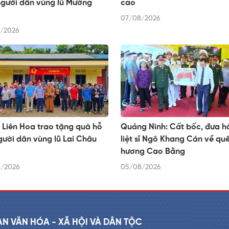
người dân vùng lũ Mường
cao
07/08/2026
/2026
Liên Hoa trao tặng quà hỗ
Quảng Ninh: Cất bốc, đưa hà
gười dân vùng lũ Lai Châu
liệt sĩ Ngô Khang Cán về qu
hương Cao Bằng
/2026
05/08/2026
AN VĂN HÓA - XÃ HỘI VÀ DÂN TỘC