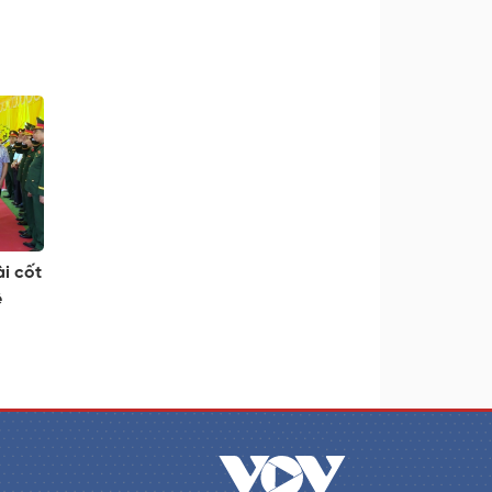
i cốt
ê