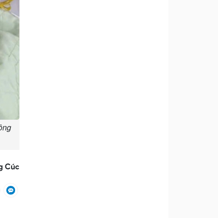
cộng
g Cúc