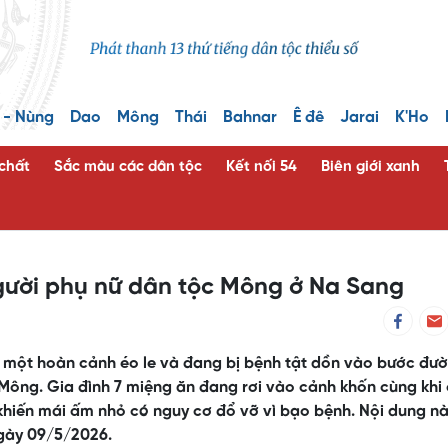
 - Nùng
Dao
Mông
Thái
Bahnar
Ê đê
Jarai
K'Ho
 chất
Sắc màu các dân tộc
Kết nối 54
Biên giới xanh
người phụ nữ dân tộc Mông ở Na Sang
ó một hoàn cảnh éo le và đang bị bệnh tật dồn vào bước đư
ộc Mông. Gia đình 7 miệng ăn đang rơi vào cảnh khốn cùng khi 
, khiến mái ấm nhỏ có nguy cơ đổ vỡ vì bạo bệnh. Nội dung n
ngày 09/5/2026.