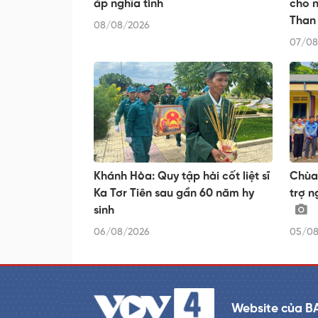
áp nghĩa tình
cho 
Than
08/08/2026
07/08
Khánh Hòa: Quy tập hài cốt liệt sĩ
Chùa 
Ka Tơr Tiên sau gần 60 năm hy
trợ n
sinh
06/08/2026
05/08
Website của B