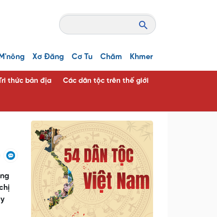
M'nông
Xơ Đăng
Cơ Tu
Chăm
Khmer
Tri thức bản địa
Các dân tộc trên thế giới
ờng
chị
ày