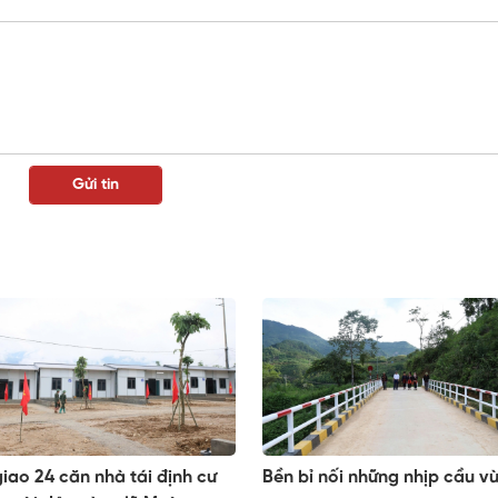
iao 24 căn nhà tái định cư
Bền bỉ nối những nhịp cầu v