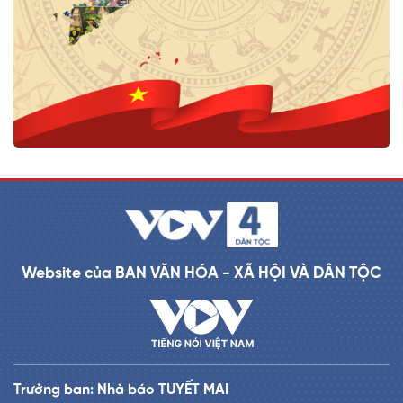
Website của BAN VĂN HÓA - XÃ HỘI VÀ DÂN TỘC
Trưởng ban: Nhà báo TUYẾT MAI