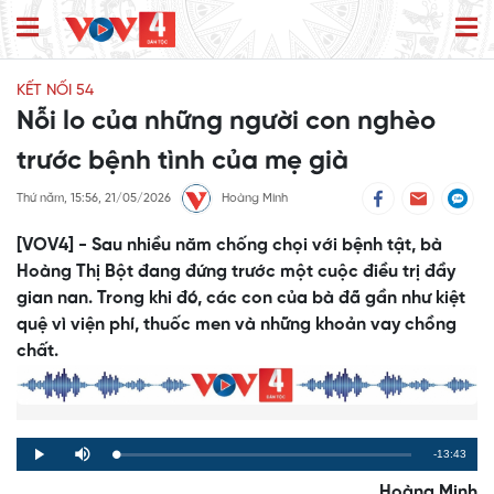
KẾT NỐI 54
Nỗi lo của những người con nghèo
trước bệnh tình của mẹ già
Thứ năm, 15:56, 21/05/2026
Hoàng Minh
[VOV4] - Sau nhiều năm chống chọi với bệnh tật, bà
Hoàng Thị Bột đang đứng trước một cuộc điều trị đầy
gian nan. Trong khi đó, các con của bà đã gần như kiệt
quệ vì viện phí, thuốc men và những khoản vay chồng
chất.
Remaining
-13:43
Loaded
:
Progress
:
Play
Mute
0%
0%
Time
Hoàng Minh