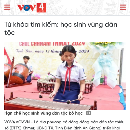
Từ khóa tìm kiếm:
học sinh vùng dân
tộc
Hạn chế học sinh vùng dân tộc bỏ học
VOV4.VOV.VN - Là địa phương có đông đồng bào dân tộc thiểu
số (DTTS) Khmer, UBND TX. Tịnh Biên (tỉnh An Giang) triển khai