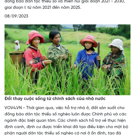
đồng bào dân tộc thiểu số và miền núi giai đoạn 2021 - 2030,
giai đoạn I: từ năm 2021 đến năm 2025.
08/09/2023
Đổi thay cuộc sống từ chính sách của nhà nước
VOV4.VN - Thời gian qua, việc hỗ trợ nhà ở, đất sản xuất cho
đồng bào dân tộc thiểu số nghèo luôn được Chính phủ và các
ngành đặc biệt quan tâm. Các chính sách hỗ trợ về thực hiện
định canh, định cư được triển khai đã tạo điều kiện cho một bộ
phận người dân tộc thiểu số nghèo có nơi ở ổn định, tạo đà