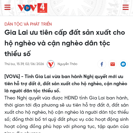
DÂN TỘC VÀ PHÁT TRIỂN
Gia Lai ưu tiên cấp đất sản xuất cho
hộ nghèo và cận nghèo dân tộc
thiểu số
Thứ ba, 15:39, 02/06/2026
Nguyễn Thảo
[VOV4] - Tỉnh Gia Lai vừa ban hành Nghị quyết mới ưu
tiên hỗ trợ đất ở, đất sản xuất cho hộ nghèo, cận nghèo
là người dân tộc thiểu số.
Theo Nghị quyết vừa được HĐND tỉnh Gia Lai ban hành,
thời gian tới địa phương sẽ ưu tiên hỗ trợ đất ở, đất sản
xuất cho hộ nghèo, hộ cận nghèo là người dân tộc thiểu
số; đồng thời bố trí quỹ đất phục vụ các hoạt động sinh
hoạt cộng đồng phù hợp với phong tục, tập quán của