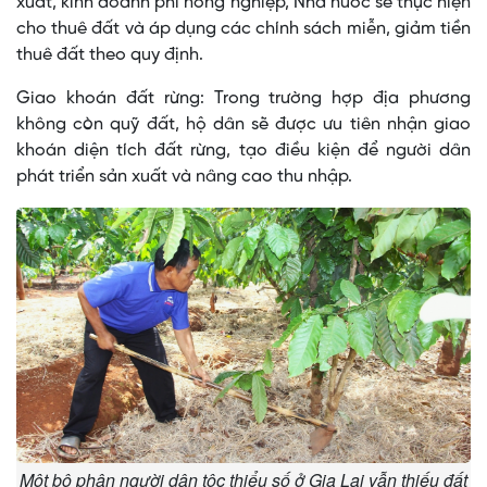
xuất, kinh doanh phi nông nghiệp, Nhà nước sẽ thực hiện
cho thuê đất và áp dụng các chính sách miễn, giảm tiền
thuê đất theo quy định.
Giao khoán đất rừng: Trong trường hợp địa phương
không còn quỹ đất, hộ dân sẽ được ưu tiên nhận giao
khoán diện tích đất rừng, tạo điều kiện để người dân
phát triển sản xuất và nâng cao thu nhập.
Một bộ phận người dân tộc thiểu số ở Gia Lai vẫn thiếu đất