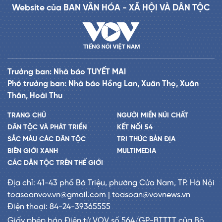
Website của BAN VĂN HÓA - XÃ HỘI VÀ DÂN TỘC
Trưởng ban: Nhà báo TUYẾT MAI
Phó trưởng ban: Nhà báo Hồng Lan, Xuân Thọ, Xuân
Thân, Hoài Thu
TRANG CHỦ
NGƯỜI MIỀN NÚI CHẤT
DÂN TỘC VÀ PHÁT TRIỂN
KẾT NỐI 54
SẮC MÀU CÁC DÂN TỘC
TRI THỨC BẢN ĐỊA
BIÊN GIỚI XANH
MULTIMEDIA
CÁC DÂN TỘC TRÊN THẾ GIỚI
Địa chỉ: 41-43 phố Bà Triệu, phường Cửa Nam, TP. Hà Nội
toasoanvov.vn@gmail.com | toasoan@vovnews.vn
Điện thoại: 84-24-39365555
Giấy phép báo Điện tử VOV số 564/GP-BTTTT của Bộ