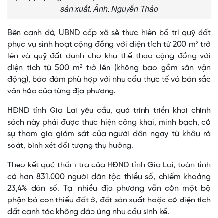
sản xuất. Ảnh: Nguyễn Thảo
Bên cạnh đó, UBND cấp xã sẽ thực hiện bố trí quỹ đất
phục vụ sinh hoạt cộng đồng với diện tích từ 200 m² trở
lên và quỹ đất dành cho khu thể thao cộng đồng với
diện tích từ 500 m² trở lên (không bao gồm sân vận
động), bảo đảm phù hợp với nhu cầu thực tế và bản sắc
văn hóa của từng địa phương.
HĐND tỉnh Gia Lai yêu cầu, quá trình triển khai chính
sách này phải được thực hiện công khai, minh bạch, có
sự tham gia giám sát của người dân ngay từ khâu rà
soát, bình xét đối tượng thụ hưởng.
Theo kết quả thẩm tra của HĐND tỉnh Gia Lai, toàn tỉnh
có hơn 831.000 người dân tộc thiểu số, chiếm khoảng
23,4% dân số. Tại nhiều địa phương vẫn còn một bộ
phận bà con thiếu đất ở, đất sản xuất hoặc có diện tích
đất canh tác không đáp ứng nhu cầu sinh kế.