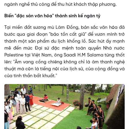
ngành nghề thủ công để thu hút khách thập phương.
Biến "đặc sản văn hóa" thành sinh kế ngàn tỷ
Tại miền đất sương mù Lâm Đồng, bản sắc văn hóa đã
bước qua giai đoạn "bảo tồn cất giữ" để vươn mình trở
thành một sản phẩm du lịch khổng lồ. Sức hút ấy mạnh
mẽ đến mức Đại sứ đặc mệnh toàn quyền Nhà nước
Palestine tại Việt Nam, ông Saadi H.M Salama từng thốt
lên: "Âm vang cồng chiêng không chỉ là âm thanh nghệ
thuật mà còn là tiếng nói của lịch sử, của cộng đồng và
của tinh thần bất khuất."