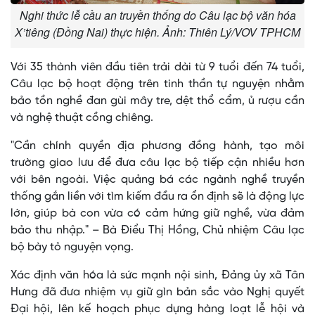
Nghi thức lễ cầu an truyền thống do Câu lạc bộ văn hóa
X’tiêng (Đồng Nai) thực hiện. Ảnh: Thiên Lý/VOV TPHCM
Với 35 thành viên đầu tiên trải dài từ 9 tuổi đến 74 tuổi,
Câu lạc bộ hoạt động trên tinh thần tự nguyện nhằm
bảo tồn nghề đan gùi mây tre, dệt thổ cẩm, ủ rượu cần
và nghệ thuật cồng chiêng.
"Cần chính quyền địa phương đồng hành, tạo môi
trường giao lưu để đưa câu lạc bộ tiếp cận nhiều hơn
với bên ngoài. Việc quảng bá các ngành nghề truyền
thống gắn liền với tìm kiếm đầu ra ổn định sẽ là động lực
lớn, giúp bà con vừa có cảm hứng giữ nghề, vừa đảm
bảo thu nhập." – Bà Điểu Thị Hồng, Chủ nhiệm Câu lạc
bộ bày tỏ nguyện vọng.
Xác định văn hóa là sức mạnh nội sinh, Đảng ủy xã Tân
Hưng đã đưa nhiệm vụ giữ gìn bản sắc vào Nghị quyết
Đại hội, lên kế hoạch phục dựng hàng loạt lễ hội và