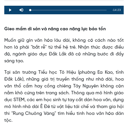
Remaining
-14:23
Loaded
:
Progress
:
Play
Mute
0%
0%
Time
Gieo mầm di sản và nâng cao năng lực bảo tồn
Muốn giữ gìn văn hóa lâu dài, không có cách nào tốt
hơn là phải "bắt rễ" từ thế hệ trẻ. Nhận thức được điều
đó, ngành giáo dục Đắk Lắk đã có những bước đi đầy
sáng tạo.
Tại sân trường Tiểu học Tô Hiệu (phường Ea Kao, tỉnh
Đắk Lắk), những giá trị truyền thống như nhà dài, hoa
văn thổ cẩm hay cồng chiêng Tây Nguyên không còn
nằm khô cứng trên trang sách. Thông qua mô hình giáo
dục STEM, các em học sinh tự tay cắt dán hoa văn, dựng
mô hình nhà dài Ê Đê từ vật liệu tái chế và tham gia hội
thi "Rung Chuông Vàng" tìm hiểu tinh hoa văn hóa dân
tộc.