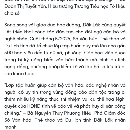
Đoàn Thị Tuyết Yến, Hiệu trưởng Trường Tiểu học Tô Hiệu
chia sẻ.
Song song với giáo dục học đường, Đắk Lắk cũng quyết
liệt triển khai công tác đào tạo cho đội ngũ cán bộ và
nghệ nhân. Cuối tháng 5/2026, Sở Văn hóa, Thể thao và
Du lịch tỉnh đã tổ chức lớp tập huấn quy mô lớn cho gần
300 học viên đến từ 60 xã, phường. Các học viên được
trang bị kỹ năng biến văn hóa thành mô hình du lịch
cộng đồng, phương pháp kiểm kê và lập hồ sơ lưu trữ di
sản khoa học.
"Lớp tập huấn giúp cán bộ văn hóa, các nghệ nhân và
người có uy tín trong vùng đồng bào dân tộc trang bị
thêm nhiều kỹ năng thực thi nhiệm vụ, cụ thể hóa Nghị
quyết của HĐND tỉnh về bảo vệ và phát huy di sản cồng
chiêng." – Bà Nguyễn Thụy Phương Hiếu, Phó Giám đốc
Sở Văn hóa, Thể thao và Du lịch tỉnh Đắk Lắk nhấn
mạnh.