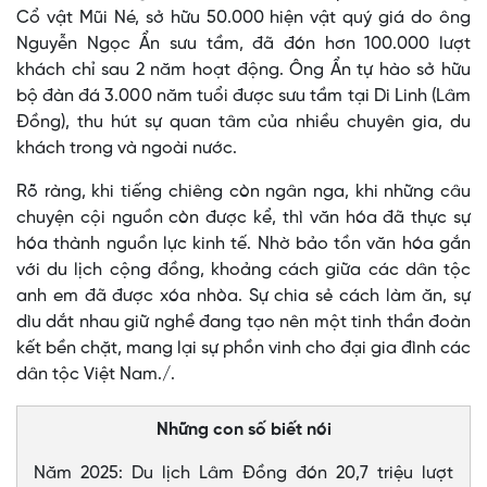
Cổ vật Mũi Né, sở hữu 50.000 hiện vật quý giá do ông
Nguyễn Ngọc Ẩn sưu tầm, đã đón hơn 100.000 lượt
khách chỉ sau 2 năm hoạt động. Ông Ẩn tự hào sở hữu
bộ đàn đá 3.000 năm tuổi được sưu tầm tại Di Linh (Lâm
Đồng), thu hút sự quan tâm của nhiều chuyên gia, du
khách trong và ngoài nước.
Rõ ràng, khi tiếng chiêng còn ngân nga, khi những câu
chuyện cội nguồn còn được kể, thì văn hóa đã thực sự
hóa thành nguồn lực kinh tế. Nhờ bảo tồn văn hóa gắn
với du lịch cộng đồng, khoảng cách giữa các dân tộc
anh em đã được xóa nhòa. Sự chia sẻ cách làm ăn, sự
dìu dắt nhau giữ nghề đang tạo nên một tinh thần đoàn
kết bền chặt, mang lại sự phồn vinh cho đại gia đình các
dân tộc Việt Nam./.
Những con số biết nói
Năm 2025: Du lịch Lâm Đồng đón 20,7 triệu lượt