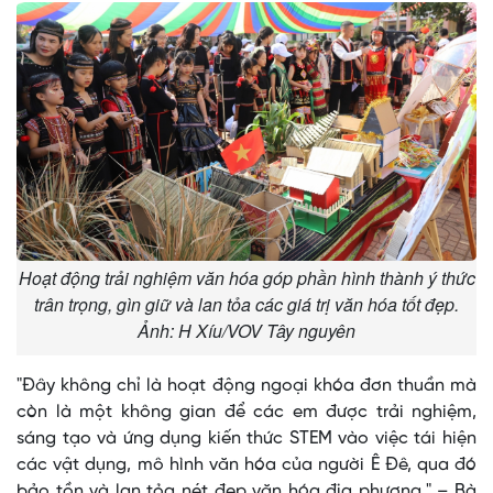
Hoạt động trải nghiệm văn hóa góp phần hình thành ý thức
trân trọng, gìn giữ và lan tỏa các giá trị văn hóa tốt đẹp.
Ảnh: H Xíu/VOV Tây nguyên
"Đây không chỉ là hoạt động ngoại khóa đơn thuần mà
còn là một không gian để các em được trải nghiệm,
sáng tạo và ứng dụng kiến thức STEM vào việc tái hiện
các vật dụng, mô hình văn hóa của người Ê Đê, qua đó
bảo tồn và lan tỏa nét đẹp văn hóa địa phương." – Bà