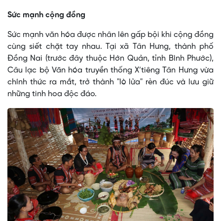
Sức mạnh cộng đồng
Sức mạnh văn hóa được nhân lên gấp bội khi cộng đồng
cùng siết chặt tay nhau. Tại xã Tân Hưng, thành phố
Đồng Nai (trước đây thuộc Hớn Quản, tỉnh Bình Phước),
Câu lạc bộ Văn hóa truyền thống X’tiêng Tân Hưng vừa
chính thức ra mắt, trở thành "lò lửa" rèn đúc và lưu giữ
những tinh hoa độc đáo.