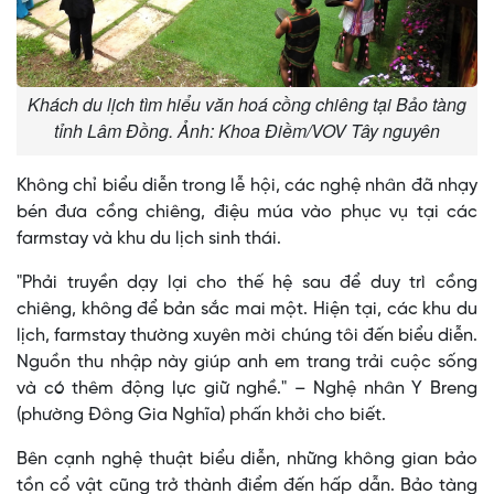
Khách du lịch tìm hiểu văn hoá cồng chiêng tại Bảo tàng
tỉnh Lâm Đồng. Ảnh: Khoa Điềm/VOV Tây nguyên
Không chỉ biểu diễn trong lễ hội, các nghệ nhân đã nhạy
bén đưa cồng chiêng, điệu múa vào phục vụ tại các
farmstay và khu du lịch sinh thái.
"Phải truyền dạy lại cho thế hệ sau để duy trì cồng
chiêng, không để bản sắc mai một. Hiện tại, các khu du
lịch, farmstay thường xuyên mời chúng tôi đến biểu diễn.
Nguồn thu nhập này giúp anh em trang trải cuộc sống
và có thêm động lực giữ nghề." – Nghệ nhân Y Breng
(phường Đông Gia Nghĩa) phấn khởi cho biết.
Bên cạnh nghệ thuật biểu diễn, những không gian bảo
tồn cổ vật cũng trở thành điểm đến hấp dẫn. Bảo tàng