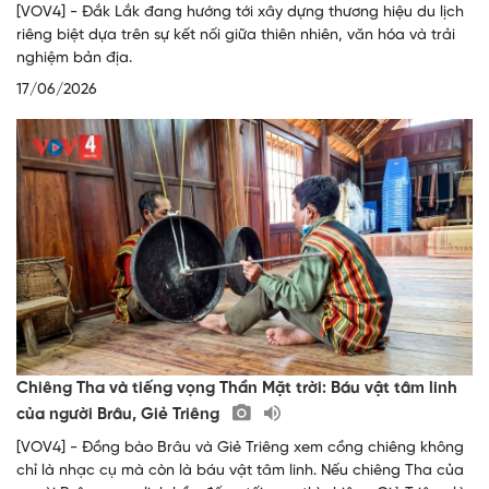
[VOV4] - Đắk Lắk đang hướng tới xây dựng thương hiệu du lịch
riêng biệt dựa trên sự kết nối giữa thiên nhiên, văn hóa và trải
nghiệm bản địa.
17/06/2026
Chiêng Tha và tiếng vọng Thần Mặt trời: Báu vật tâm linh
của người Brâu, Giẻ Triêng
[VOV4] - Đồng bào Brâu và Giẻ Triêng xem cồng chiêng không
chỉ là nhạc cụ mà còn là báu vật tâm linh. Nếu chiêng Tha của