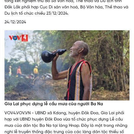
tổng kết nghiệm thu do Sở Văn hoá, Thể thao và Du lịch tỉnh
Đắk Lắk phối hợp Cục Di sản văn hoá, Bộ Văn hóa, Thể thao và
Du lịch tổ chức chiều 23/12/2024.
24/12/2024
Gia Lai phục dựng lễ cầu mưa của người Ba Na
VOV4.VOV.VN - UBND xã Kdang, huyện Đăk Đoa, Gia Lai phối
hợp với UBND huyện Đăk Đoa vừa tổ chức phục dựng Lễ cầu
mưa của dân tộc Ba Na tại làng Hnap. Đây là một trong những
nghi lễ truyền thống đặc trưng của các làng dân tộc thiểu số