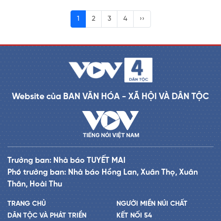
1
2
3
4
››
Website của BAN VĂN HÓA - XÃ HỘI VÀ DÂN TỘC
Trưởng ban: Nhà báo TUYẾT MAI
Phó trưởng ban: Nhà báo Hồng Lan, Xuân Thọ, Xuân
Thân, Hoài Thu
TRANG CHỦ
NGƯỜI MIỀN NÚI CHẤT
DÂN TỘC VÀ PHÁT TRIỂN
KẾT NỐI 54