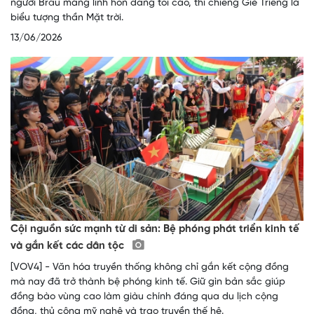
người Brâu mang linh hồn đấng tối cao, thì chiêng Giẻ Triêng là
biểu tượng thần Mặt trời.
13/06/2026
Cội nguồn sức mạnh từ di sản: Bệ phóng phát triển kinh tế
và gắn kết các dân tộc
[VOV4] - Văn hóa truyền thống không chỉ gắn kết cộng đồng
mà nay đã trở thành bệ phóng kinh tế. Giữ gìn bản sắc giúp
đồng bào vùng cao làm giàu chính đáng qua du lịch cộng
đồng, thủ công mỹ nghệ và trao truyền thế hệ.