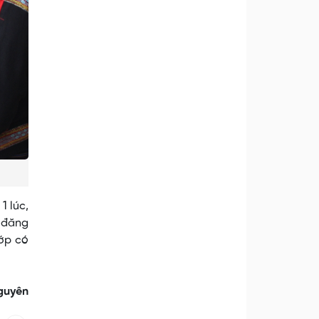
1 lúc,
g đăng
lớp có
guyên