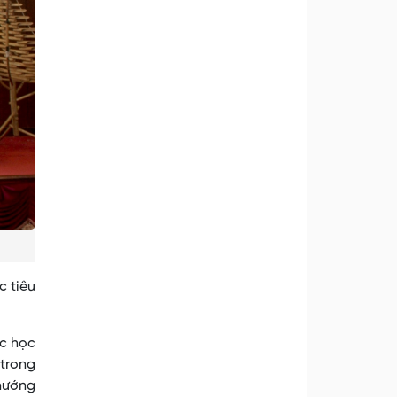
c tiêu
ác học
 trong
 hướng