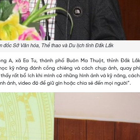
 đốc Sở Văn hóa, Thể thao và Du lịch tỉnh Đắk Lắk
ng A, xã Ea Tu, thành phố Buôn Ma Thuột, thỉnh Đắk Lắk
c học kỹ năng đánh cồng chiêng và cách chụp ảnh, quay ph
thấy rất bổ ích khi mình có những hình ảnh và kỹ năng, các
nh ảnh, video đó để giữ gìn hoặc chia sẻ đến mọi người”.