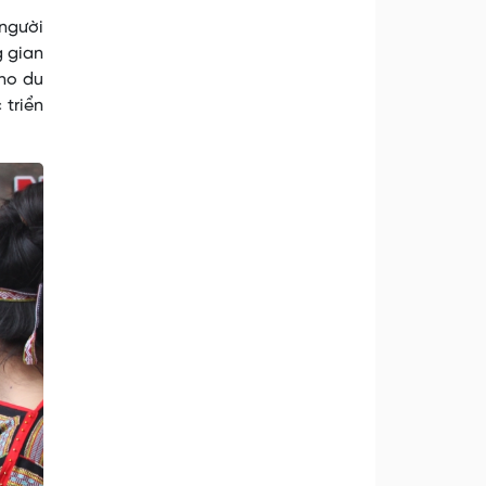
 người
g gian
cho du
 triển