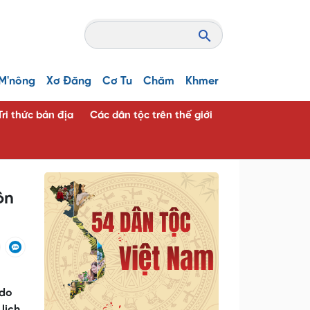
M'nông
Xơ Đăng
Cơ Tu
Chăm
Khmer
Tri thức bản địa
Các dân tộc trên thế giới
ôn
 do
lịch