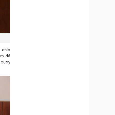
 chia
im để
h quay