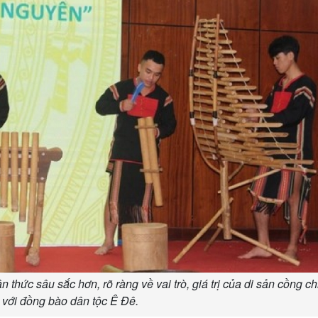
ận thức sâu sắc hơn, rõ ràng về vai trò, giá trị của di sản cồng c
 với đồng bào dân tộc Ê Đê.