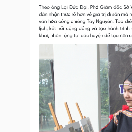
Theo ông Lại Đức Đại, Phó Giám đốc Sở Vă
dân nhận thức rõ hơn về giá trị di sản mà 
văn hóa cồng chiêng Tây Nguyên. Tạo điều
lịch, kết nối cộng đồng và tạo hành trình 
khai, nhân rộng tại các huyện để tạo nên ch