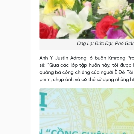
Ông Lại Đức Đại, Phó Giám
Anh Y Justin Adrơng, ở buôn Kmrơng Pro
sẻ: “Qua các lớp tập huấn này, tôi đượ
quảng bá cồng chiêng của người Ê Đê. Tôi 
phim, chụp ảnh và có thể sử dụng những hì