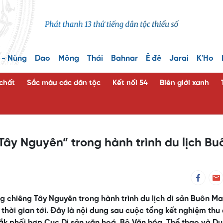
 - Nùng
Dao
Mông
Thái
Bahnar
Ê đê
Jarai
K'Ho
 chất
Sắc màu các dân tộc
Kết nối 54
Biên giới xanh
 Tây Nguyên” trong hành trình du lịch Bu
g chiêng Tây Nguyên trong hành trình du lịch di sản Buôn Ma
thời gian tới. Đây là nội dung sau cuộc tổng kết nghiệm thu
Lắk phối hợp Cục Di sản văn hoá, Bộ Văn hóa, Thể thao và Du 