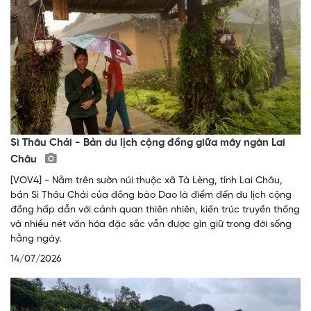
Sì Thâu Chải - Bản du lịch cộng đồng giữa mây ngàn Lai
Châu
[VOV4] - Nằm trên sườn núi thuộc xã Tà Lèng, tỉnh Lai Châu,
bản Sì Thâu Chải của đồng bào Dao là điểm đến du lịch cộng
đồng hấp dẫn với cảnh quan thiên nhiên, kiến trúc truyền thống
và nhiều nét văn hóa đặc sắc vẫn được gìn giữ trong đời sống
hằng ngày.
14/07/2026