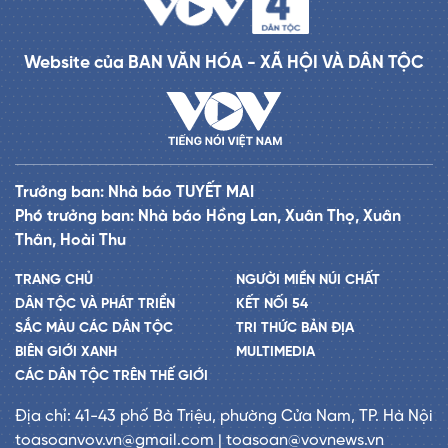
Website của BAN VĂN HÓA - XÃ HỘI VÀ DÂN TỘC
Trưởng ban: Nhà báo TUYẾT MAI
Phó trưởng ban: Nhà báo Hồng Lan, Xuân Thọ, Xuân
Thân, Hoài Thu
TRANG CHỦ
NGƯỜI MIỀN NÚI CHẤT
DÂN TỘC VÀ PHÁT TRIỂN
KẾT NỐI 54
SẮC MÀU CÁC DÂN TỘC
TRI THỨC BẢN ĐỊA
BIÊN GIỚI XANH
MULTIMEDIA
CÁC DÂN TỘC TRÊN THẾ GIỚI
Địa chỉ: 41-43 phố Bà Triệu, phường Cửa Nam, TP. Hà Nội
toasoanvov.vn@gmail.com | toasoan@vovnews.vn