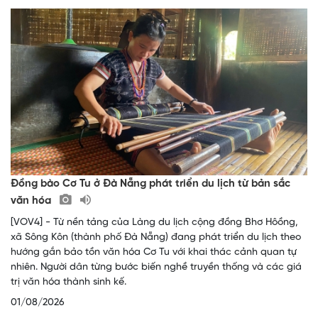
Đồng bào Cơ Tu ở Đà Nẵng phát triển du lịch từ bản sắc
văn hóa
[VOV4] - Từ nền tảng của Làng du lịch cộng đồng Bhơ Hôồng,
xã Sông Kôn (thành phố Đà Nẵng) đang phát triển du lịch theo
hướng gắn bảo tồn văn hóa Cơ Tu với khai thác cảnh quan tự
nhiên. Người dân từng bước biến nghề truyền thống và các giá
trị văn hóa thành sinh kế.
01/08/2026