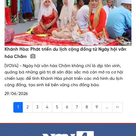
Khánh Hòa: Phát triển du lịch cộng đồng từ Ngày hội văn
hóa Chăm
[VOV4] - Ngày hội văn hóa Chăm không chỉ là dịp tôn vinh,
quảng bá những giá trị di sản đặc sắc mà còn mở ra cơ hội
chiến lược để tỉnh Khánh Hòa phát triển các mô hình du lịch
cộng đồng, tạo sinh kế bền vững cho đồng bào.
29/06/2026
1
2
3
4
5
6
7
8
9
…
››