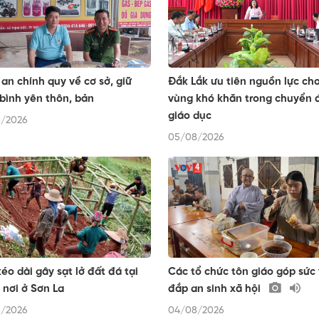
an chính quy về cơ sở, giữ
Đắk Lắk ưu tiên nguồn lực ch
bình yên thôn, bản
vùng khó khăn trong chuyển đ
giáo dục
/2026
05/08/2026
éo dài gây sạt lở đất đá tại
Các tổ chức tôn giáo góp sức
 nơi ở Sơn La
đắp an sinh xã hội
/2026
04/08/2026