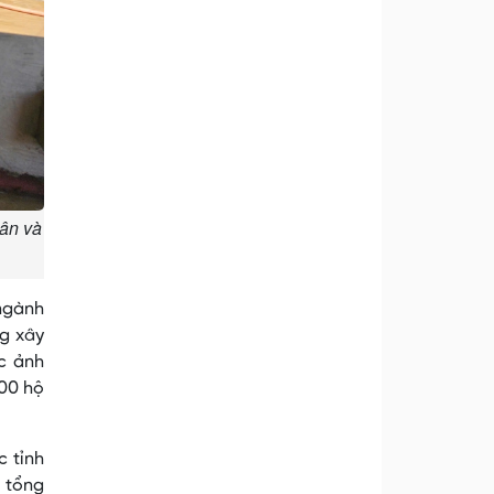
dân và
 ngành
g xây
ác ảnh
000 hộ
c tỉnh
u tổng