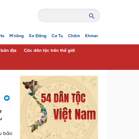
Ho
M'nông
Xơ Đăng
Cơ Tu
Chăm
Khmer
c bản địa
Các dân tộc trên thế giới
a
u
êu bão