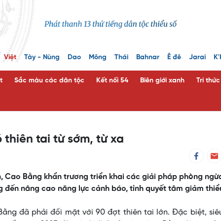
Việt
Tày - Nùng
Dao
Mông
Thái
Bahnar
Ê đê
Jarai
K'
t
Sắc màu các dân tộc
Kết nối 54
Biên giới xanh
Tri thứ
hiên tai từ sớm, từ xa
an, Cao Bằng khẩn trương triển khai các giải pháp phòng ngừ
ông đến nâng cao năng lực cảnh báo, tỉnh quyết tâm giảm thiể
ằng đã phải đối mặt với 90 đợt thiên tai lớn. Đặc biệt, si