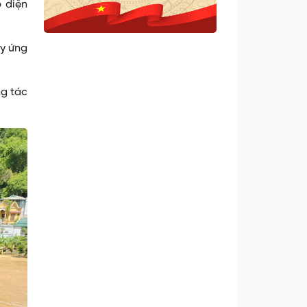
 diện
uy ứng
g tác