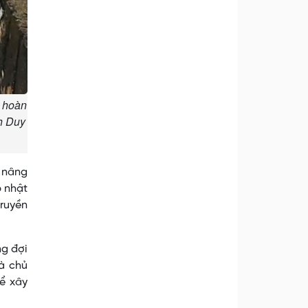
, hoàn
nh Duy
 nâng
p nhật
truyền
ng đợi
và chủ
ể xây