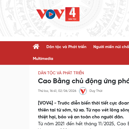
Dân tộc và Phát triển
Người miền núi chấ
Multimedia
DÂN TỘC VÀ PHÁT TRIỂN
Cao Bằng chủ động ứng phó t
Thứ ba, 16:41, 02/06/2026
Duy Thái
[VOV4] - Trước diễn biến thời tiết cực đo
thiên tai từ sớm, từ xa. Từ nạo vét lòng s
thiệt hại, bảo vệ an toàn cho người dân.
Từ năm 2021 đến hết tháng 11/2025, Cao B