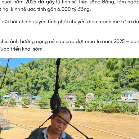
cuối năm 2025 đã gây lũ lịch sử trên sông Bằng, làm ngập
t hại kinh tế ước tính gần 6.000 tỷ đồng.
 đòi hỏi chính quyền tỉnh phải chuyển dịch mạnh mẽ từ tư d
chịu ảnh hưởng nặng nề sau các đợt mưa lũ năm 2025 – côn
ợc triển khai sớm.