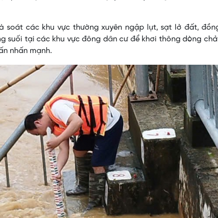
à soát các khu vực thường xuyên ngập lụt, sạt lở đất, đồn
ng suối tại các khu vực đông dân cư để khơi thông dòng chả
Tuấn nhấn mạnh.