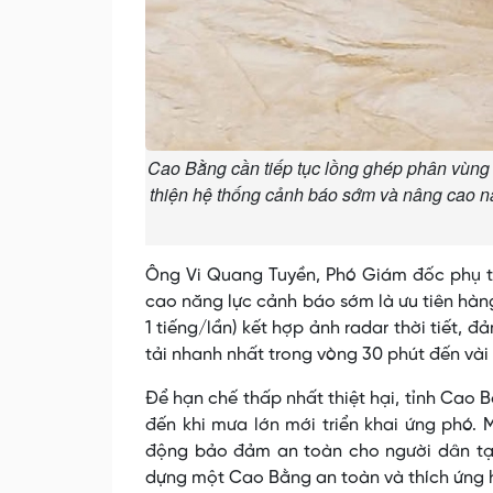
Cao Bằng cần tiếp tục lồng ghép phân vùng rủ
thiện hệ thống cảnh báo sớm và nâng cao năn
Ông Vi Quang Tuyền, Phó Giám đốc phụ tr
cao năng lực cảnh báo sớm là ưu tiên hà
1 tiếng/lần) kết hợp ảnh radar thời tiết, 
tải nhanh nhất trong vòng 30 phút đến vài
Để hạn chế thấp nhất thiệt hại, tỉnh Cao
đến khi mưa lớn mới triển khai ứng phó. M
động bảo đảm an toàn cho người dân tại 
dựng một Cao Bằng an toàn và thích ứng hiệ