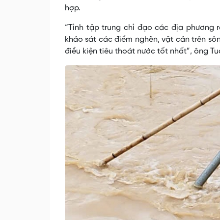
hợp.
“Tỉnh tập trung chỉ đạo các địa phương r
khảo sát các điểm nghẽn, vật cản trên sô
điều kiện tiêu thoát nước tốt nhất”, ông 