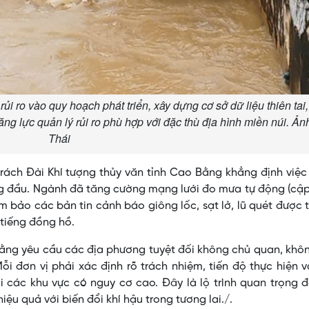
i ro vào quy hoạch phát triển, xây dựng cơ sở dữ liệu thiên tai
g lực quản lý rủi ro phù hợp với đặc thù địa hình miền núi. Ả
Thái
ách Đài Khí tượng thủy văn tỉnh Cao Bằng khẳng định việc
ng đầu. Ngành đã tăng cường mạng lưới đo mưa tự động (cậ
đảm bảo các bản tin cảnh báo giông lốc, sạt lở, lũ quét được 
 tiếng đồng hồ.
 Bằng yêu cầu các địa phương tuyệt đối không chủ quan, khô
ỗi đơn vị phải xác định rõ trách nhiệm, tiến độ thực hiện 
các khu vực có nguy cơ cao. Đây là lộ trình quan trọng đ
u quả với biến đổi khí hậu trong tương lai./.