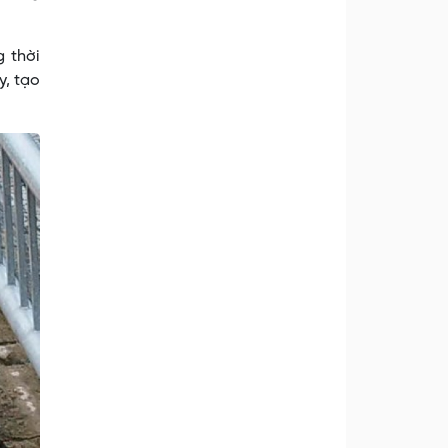
g thời
y, tạo