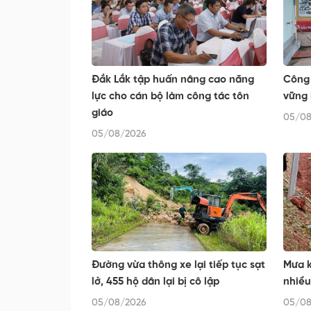
Đắk Lắk tập huấn nâng cao năng
Công 
lực cho cán bộ làm công tác tôn
vững 
giáo
05/08
05/08/2026
Đường vừa thông xe lại tiếp tục sạt
Mưa k
lở, 455 hộ dân lại bị cô lập
nhiều
05/08/2026
05/08