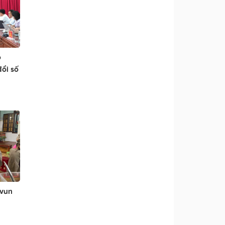
o
ổi số
 vun