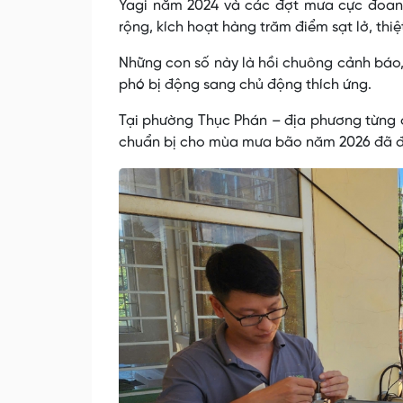
Yagi năm 2024 và các đợt mưa cực đoan 
rộng, kích hoạt hàng trăm điểm sạt lở, thiệ
Những con số này là hồi chuông cảnh báo,
phó bị động sang chủ động thích ứng.
Tại phường Thục Phán – địa phương từng 
chuẩn bị cho mùa mưa bão năm 2026 đã đư