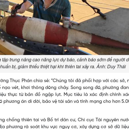
g tập trung nâng cao năng lực dự báo, cảnh báo sớm để người 
uẩn bị, giảm thiểu thiệt hại khi thiên tai xảy ra. Ảnh: Duy Thái
ng Thục Phán chia sẻ: “Chúng tôi đã phối hợp với các sở,
 nạo vét, khơi thông dòng chảy. Song song đó, phường đan
ệu thực từ bản đồ ngập lụt. Mục tiêu là xác định chính x
có phương án di dời, bảo vệ tài sản và tính mạng cho hơn 5.
chống thiên tai và Bố trí dân cư, Chi cục Tài nguyên nướ
ịa phương rà soát khu vực nguy cơ, xây dựng cơ sở dữ liệ